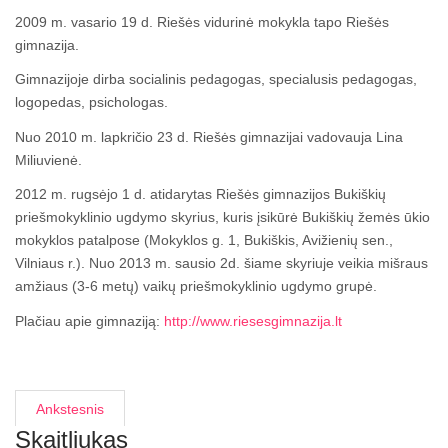
2009 m. vasario 19 d. Riešės vidurinė mokykla tapo Riešės
gimnazija.
Gimnazijoje dirba socialinis pedagogas, specialusis pedagogas,
logopedas, psichologas.
Nuo 2010 m. lapkričio 23 d. Riešės gimnazijai vadovauja Lina
Miliuvienė.
2012 m. rugsėjo 1 d. atidarytas Riešės gimnazijos Bukiškių
priešmokyklinio ugdymo skyrius, kuris įsikūrė Bukiškių žemės ūkio
mokyklos patalpose (Mokyklos g. 1, Bukiškis, Avižienių sen.,
Vilniaus r.). Nuo 2013 m. sausio 2d. šiame skyriuje veikia mišraus
amžiaus (3-6 metų) vaikų priešmokyklinio ugdymo grupė.
Plačiau apie gimnaziją:
http://www.riesesgimnazija.lt
Ankstesnis
Skaitliukas