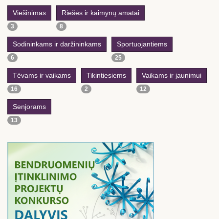
Viešinimas
Riešės ir kaimynų amatai
3
8
Sodininkams ir daržininkams
Sportuojantiems
6
25
Tėvams ir vaikams
Tikintiesiems
Vaikams ir jaunimui
16
2
12
Senjorams
13