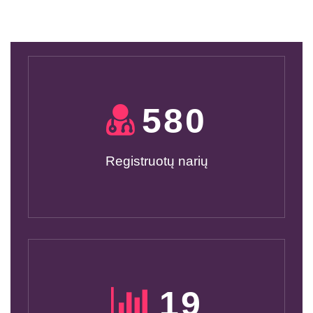
600
Registruotų narių
20