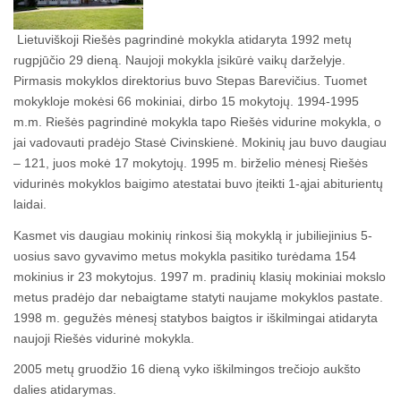
Lietuviškoji Riešės pagrindinė mokykla atidaryta 1992 metų
rugpjūčio 29 dieną. Naujoji mokykla įsikūrė vaikų darželyje.
Pirmasis mokyklos direktorius buvo Stepas Barevičius. Tuomet
mokykloje mokėsi 66 mokiniai, dirbo 15 mokytojų. 1994-1995
m.m. Riešės pagrindinė mokykla tapo Riešės vidurine mokykla, o
jai vadovauti pradėjo Stasė Civinskienė. Mokinių jau buvo daugiau
– 121, juos mokė 17 mokytojų. 1995 m. birželio mėnesį Riešės
vidurinės mokyklos baigimo atestatai buvo įteikti 1-ąjai abiturientų
laidai.
Kasmet vis daugiau mokinių rinkosi šią mokyklą ir jubiliejinius 5-
uosius savo gyvavimo metus mokykla pasitiko turėdama 154
mokinius ir 23 mokytojus. 1997 m. pradinių klasių mokiniai mokslo
metus pradėjo dar nebaigtame statyti naujame mokyklos pastate.
1998 m. gegužės mėnesį statybos baigtos ir iškilmingai atidaryta
naujoji Riešės vidurinė mokykla.
2005 metų gruodžio 16 dieną vyko iškilmingos trečiojo aukšto
dalies atidarymas.