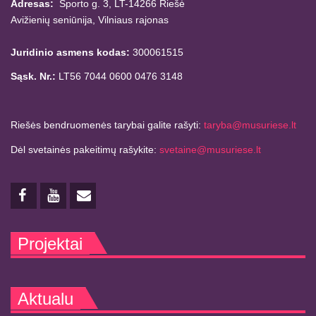
Adresas:
Sporto g. 3, LT-14266
Riešė
Avižienių seniūnija,
Vilniaus rajonas
Juridinio asmens kodas:
300061515
Sąsk. Nr.:
LT56 7044 0600 0476 3148
Riešės bendruomenės tarybai galite rašyti:
taryba@musuriese.lt
Dėl svetainės pakeitimų rašykite:
svetaine@musuriese.lt
Projektai
Aktualu