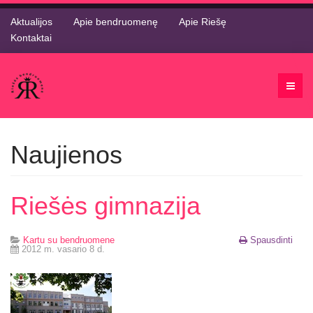
Aktualijos
Apie bendruomenę
Apie Riešę
Kontaktai
Naujienos
Riešės gimnazija
Kartu su bendruomene
Spausdinti
2012 m. vasario 8 d.