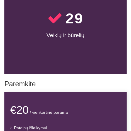
30
Veiklų ir būrelių
Paremkite
€20
/ vienkartinė parama
Patalpų išlaikymui