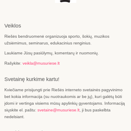
Veiklos
Riešės bendruomenė organizuoja sporto, šokių, muzikos
užsiėmimus, seminarus, edukacinius renginius.
Laukiame Jūsų pasiūlymų, komentarų ir nuomonių.
Rašykite:
veikla@musuriese.lt
Svetainę kurkime kartu!
Kviečiame prisijungti prie Riešės interneto svetainės pagyvinimo
bet kokia informacija (su nuotraukomis ar be jų), kuri galėtų būti
įdomi ir vertinga visiems mūsų apylinkių gyventojams. Informaciją
siųskite el. paštu:
svetaine@musuriese.lt
, ji bus paskelbta
nedelsiant.