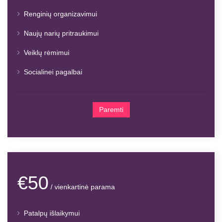
Renginių organizavimui
Naujų narių pritraukimui
Veiklų rėmimui
Socialinei pagalbai
Paremti
€50
/ vienkartinė parama
Patalpų išlaikymui