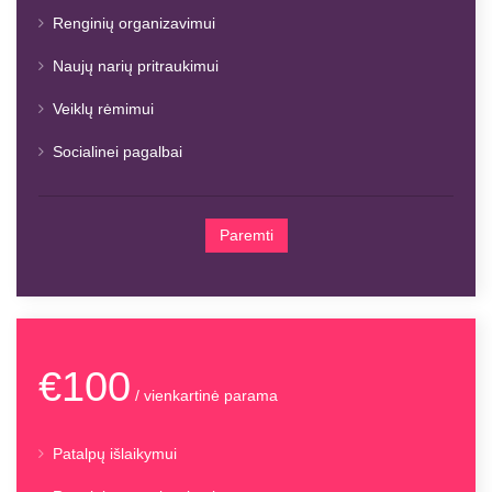
Renginių organizavimui
Naujų narių pritraukimui
Veiklų rėmimui
Socialinei pagalbai
Paremti
€100
/ vienkartinė parama
Patalpų išlaikymui