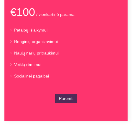
€100
/ vienkartinė parama
Patalpų išlaikymui
Renginių organizavimui
Naujų narių pritraukimui
Veiklų rėmimui
Socialinei pagalbai
Paremti