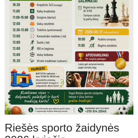
Riešės sporto žaidynės