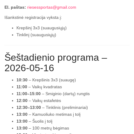
El. paštas:
riesessportas@gmail.com
Išankstinė registracija vyksta į:
Krepšinį 3x3 (suaugusiųjų)
Tinklinį (suaugusiųjų)
Šeštadienio programa –
2026-05-16
10:30
– Krepšinis 3x3 (suaugę)
11:00
– Vaikų kvadratas
11:00–15:00
– Smiginio (dartų) rungtis
12:00
– Vaikų estafetės
12:30–13:00
– Tinklinis (preliminariai)
13:00
– Kamuoliuko metimas į tolį
13:00
– Šuolis į tolį
13:00
– 100 metrų bėgimas