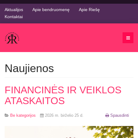
Aktualijos
Apie bendruomenę
Apie Riešę
Kontaktai
Naujienos
FINANCINĖS IR VEIKLOS
ATASKAITOS
Be kategorijos
2026 m. birželio 25 d.
Spausdinti