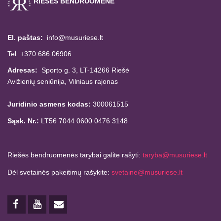
RIEŠĖS BENDRUOMENĖ
El. paštas:
info@musuriese.lt
Tel. +370 686 06906
Adresas:
Sporto g. 3, LT-14266
Riešė
Avižienių seniūnija,
Vilniaus rajonas
Juridinio asmens kodas:
300061515
Sąsk. Nr.:
LT56 7044 0600 0476 3148
Riešės bendruomenės tarybai galite rašyti:
taryba@musuriese.lt
Dėl svetainės pakeitimų rašykite:
svetaine@musuriese.lt