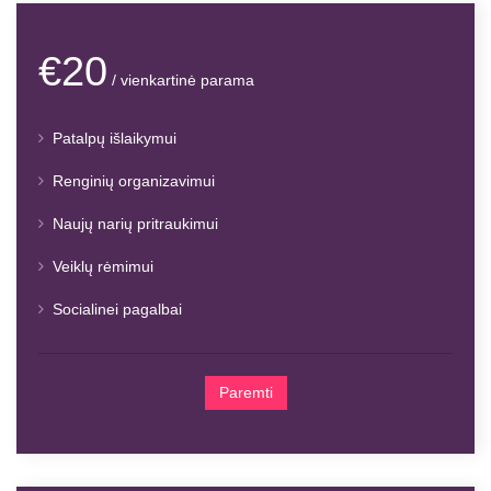
€20
/ vienkartinė parama
Patalpų išlaikymui
Renginių organizavimui
Naujų narių pritraukimui
Veiklų rėmimui
Socialinei pagalbai
Paremti