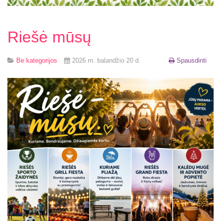
Riešė mūsų
Be kategorijos
2026 m. balandžio 20 d.
Spausdinti