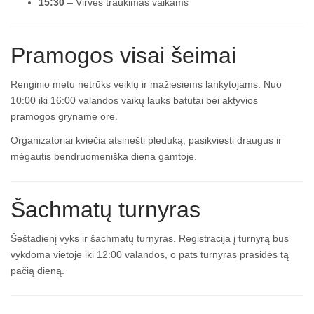
15:30
– Virvės traukimas vaikams
Pramogos visai šeimai
Renginio metu netrūks veiklų ir mažiesiems lankytojams. Nuo
10:00 iki 16:00 valandos vaikų lauks batutai bei aktyvios
pramogos gryname ore.
Organizatoriai kviečia atsinešti pleduką, pasikviesti draugus ir
mėgautis bendruomeniška diena gamtoje.
Šachmatų turnyras
Šeštadienį vyks ir šachmatų turnyras. Registracija į turnyrą bus
vykdoma vietoje iki 12:00 valandos, o pats turnyras prasidės tą
pačią dieną.