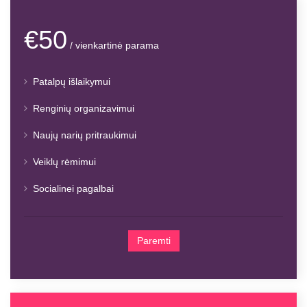
€50
/ vienkartinė parama
Patalpų išlaikymui
Renginių organizavimui
Naujų narių pritraukimui
Veiklų rėmimui
Socialinei pagalbai
Paremti