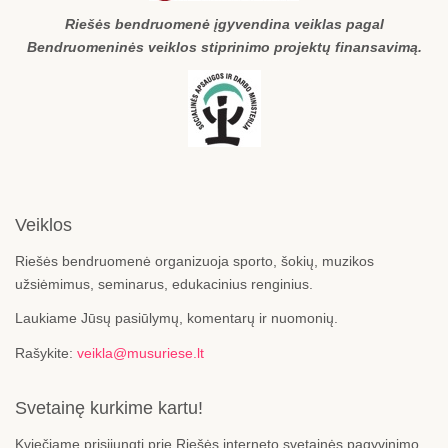
Riešės bendruomenė įgyvendina veiklas pagal
Bendruomeninės veiklos stiprinimo projektų finansavimą.
Veiklos
Riešės bendruomenė organizuoja sporto, šokių, muzikos
užsiėmimus, seminarus, edukacinius renginius.
Laukiame Jūsų pasiūlymų, komentarų ir nuomonių.
Rašykite:
veikla@musuriese.lt
Svetainę kurkime kartu!
Kviečiame prisijungti prie Riešės interneto svetainės pagyvinimo