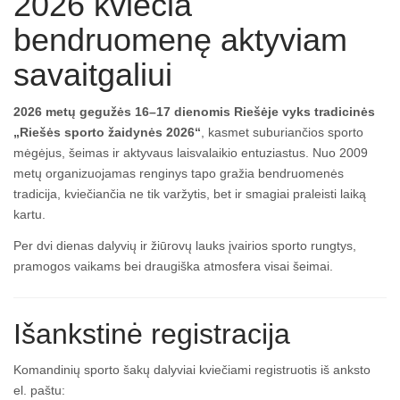
2026 kviečia
bendruomenę aktyviam
savaitgaliui
2026 metų gegužės 16–17 dienomis Riešėje vyks tradicinės
„Riešės sporto žaidynės 2026“
, kasmet suburiančios sporto
mėgėjus, šeimas ir aktyvaus laisvalaikio entuziastus. Nuo 2009
metų organizuojamas renginys tapo gražia bendruomenės
tradicija, kviečiančia ne tik varžytis, bet ir smagiai praleisti laiką
kartu.
Per dvi dienas dalyvių ir žiūrovų lauks įvairios sporto rungtys,
pramogos vaikams bei draugiška atmosfera visai šeimai.
Išankstinė registracija
Komandinių sporto šakų dalyviai kviečiami registruotis iš anksto
el. paštu: