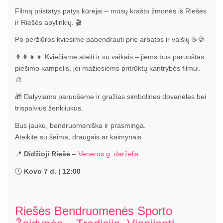
Filmą pristatys patys kūrėjai – mūsų krašto žmonės iš Riešės
ir Riešės apylinkių. 🎬
Po peržiūros kviesime pabendrauti prie arbatos ir vaišių ☕🍪
👨‍👩‍👧‍👦 Kviečiame ateiti ir su vaikais – jiems bus paruoštas
piešimo kampelis, jei mažiesiems pritrūktų kantrybės filmui.
🎨
🎁 Dalyviams paruošėme ir gražias simbolines dovanėles bei
trispalvius ženkliukus.
Bus jauku, bendruomeniška ir prasminga.
Ateikite su šeima, draugais ar kaimynais.
📍
Didžioji Riešė
–
Veneros g. darželis
🕛
Kovo 7 d. | 12:00
Riešės Bendruomenės Sporto