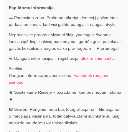
Papildoma informacija:
🚗 Parkavimo zona: Prašome atkreipti dėmesį į pažymėtas
parkavimo zonas, kad visi galėtų patogiai ir saugiai atvykti.
Nepraleiskite progos dalyvauti šioje ypatingoje šventėje –
laukia įspūdingi kinkinių pasirodymai, gardūs grilio patiekalai,
gaivūs kokteiliai, smagios vaikų pramogos, ir TIR pramoga!
🎯 Daugiau informacijos ir registracija:
elektroniniu paštu.
Svečiai
Daugiau informacijos apie veiklas:
Facebook renginio
sienoje.
🔥 Susitinkame Riešėje – pažadame, kad bus nepamirštama!
🔥
📸 Svarbu: Renginio metu bus fotografuojama ir filmuojama,
o medžiaga viešinama, todėl dalyvaudami sutinkate su jūsų
atvaizdo naudojimu viešinimo tikslais.