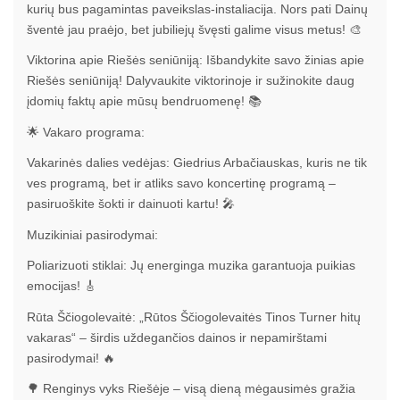
kurių bus pagamintas paveikslas-instaliacija. Nors pati Dainų
šventė jau praėjo, bet jubiliejų švęsti galime visus metus! 🎨
Viktorina apie Riešės seniūniją: Išbandykite savo žinias apie
Riešės seniūniją! Dalyvaukite viktorinoje ir sužinokite daug
įdomių faktų apie mūsų bendruomenę! 📚
🌟 Vakaro programa:
Vakarinės dalies vedėjas: Giedrius Arbačiauskas, kuris ne tik
ves programą, bet ir atliks savo koncertinę programą –
pasiruoškite šokti ir dainuoti kartu! 🎤
Muzikiniai pasirodymai:
Poliarizuoti stiklai: Jų energinga muzika garantuoja puikias
emocijas! 🎸
Rūta Ščiogolevaitė: „Rūtos Ščiogolevaitės Tinos Turner hitų
vakaras“ – širdis uždegančios dainos ir nepamirštami
pasirodymai! 🔥
🌳 Renginys vyks Riešėje – visą dieną mėgausimės gražia