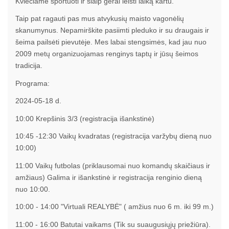
Kviečiame sportuoti ir šiaip gerai leisti laiką kartu.
Taip pat ragauti pas mus atvykusių maisto vagonėlių
skanumynus. Nepamirškite pasiimti pleduko ir su draugais ir
šeima pailsėti pievutėje. Mes labai stengsimės, kad jau nuo
2009 metų organizuojamas renginys taptų ir jūsų šeimos
tradicija.
Programa:
2024-05-18 d.
10:00 Krepšinis 3/3 (registracija išankstinė)
10:45 -12:30 Vaikų kvadratas (registracija varžybų dieną nuo
10:00)
11:00 Vaikų futbolas (priklausomai nuo komandų skaičiaus ir
amžiaus) Galima ir išankstinė ir registracija renginio dieną
nuo 10:00.
10:00 - 14:00 "Virtuali REALYBĖ" ( amžius nuo 6 m. iki 99 m.)
11:00 - 16:00 Batutai vaikams (Tik su suaugusiųjų priežiūra).