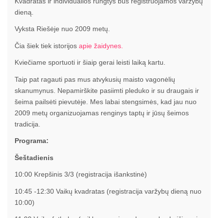
Kvadratas ir individualios rungtys bus registruojamos varžybų
dieną.
Vyksta Riešėje nuo 2009 metų.
Čia šiek tiek istorijos
apie žaidynes.
Kviečiame sportuoti ir šiaip gerai leisti laiką kartu.
Taip pat ragauti pas mus atvykusių maisto vagonėlių
skanumynus. Nepamirškite pasiimti pleduko ir su draugais ir
šeima pailsėti pievutėje. Mes labai stengsimės, kad jau nuo
2009 metų organizuojamas renginys taptų ir jūsų šeimos
tradicija.
Programa:
Šeštadienis
10:00 Krepšinis 3/3 (registracija išankstinė)
10:45 -12:30 Vaikų kvadratas (registracija varžybų dieną nuo
10:00)