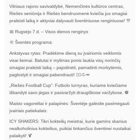
Vilniaus rajono savivaldybė, Nemenčinės kultūros centras,
Riešės seniūnija ir Riešės bendruomenė kviečia jus smagiai
praleisti laiką ir aktyviai dalyvauti šventiniuose renginiuose! 🎊
📅 Rugsėjo 7 d. – Visos dienos renginys
🌞 Šventės programa:
Ankstyvas rytas: Pradėkime dieną su įvairiomis veiklomis
visai šeimai. Batutai ir mylimas ponis laukia visų norinčių
smagiai praleisti laiką – pajodinėti, pamaitinti morkytėmis,
paglostyti ir smagiai pabendrauti! 🤸‍♂️🐴🥕
„Riešės Football Cup“: Futbolo turnyras, kuriame kviečiame
išbandyti savo jėgas ir pasivaržyti draugiškose varžybose. ⚽
Maisto vagonėliai ir palapinės: Šventėje galėsite pasimėgauti
įvairiais patiekalais:
ICY SHAKERS: Tikri kokteilių meistrai, kurie gamins skanius
nealkoholinius kokteilius, puikiai tinkančius šventinei nuotaikai
palaikyti! 🍹