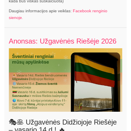
kada bus viskas suskaičiuota)
Daugiau informacijos apie veiklas:
Facebook renginio
sienoje.
Anonsas: Užgavėnės Riešėje 2026
🎭🥞 Užgavėnės Didžiojoje Riešėje
– vasario 14 d.! 🔥