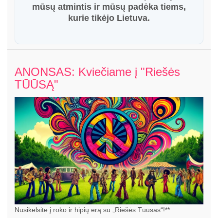
mūsų atmintis ir mūsų padėka tiems,
kurie tikėjo Lietuva.
ANONSAS: Kviečiame į "Riešės
TŪŪSĄ"
Nusikelsite į roko ir hipių erą su „Riešės Tūūsas“!**