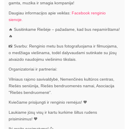
gamta, muzika ir smagia kompanija!
Daugiau informacijos apie veiklas:
Facebook renginio
sienoje.
🔥 Susitinkame Riešėje – pažadame, kad bus nepamirštama!
🔥
📸 Svarbu: Renginio metu bus fotografuojama ir filmuojama,
o medžiaga viešinama, todėl dalyvaudami sutinkate su jūsų
atvaizdo naudojimu viešinimo tikslais.
Organizatoriai ir partneriai:
Vilniaus rajono savivaldybė, Nemenčinės kultūros centras,
Riešės seniūnija, Riešės bendruomenės namai, Asociacija
"Riešės bendruomenė".
Kviečiame prisijungti ir renginio remėjus! 🧡
Laukiame jūsų visų ir kartu kurkime šiltus rudens
prisiminimus! 🧡
Iki greito pasimatymo! 🥳