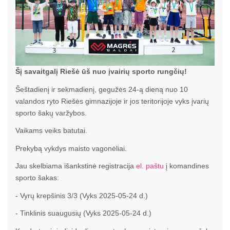
Šį savaitgalį Riešė ūš nuo įvairių sporto rungčių!
Šeštadienį ir sekmadienį, gegužės 24-ą dieną nuo 10
valandos ryto Riešės gimnazijoje ir jos teritorijoje vyks įvarių
sporto šakų varžybos.
Vaikams veiks batutai.
Prekybą vykdys maisto vagonėliai.
Jau skelbiama išankstinė registracija
el. paštu
į komandines
sporto šakas:
- Vyrų krepšinis 3/3 (Vyks 2025-05-24 d.)
- Tinklinis suaugusių (Vyks 2025-05-24 d.)