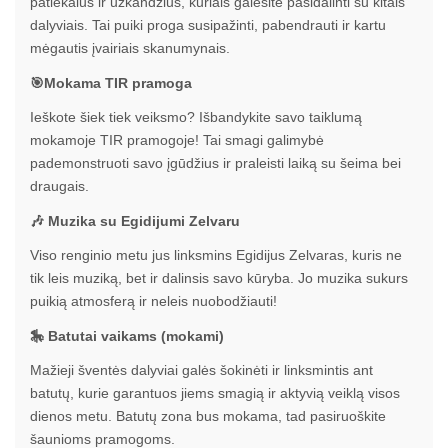
patiekalus ir užkandžius, kuriais galėsite pasidalinti su kitais
dalyviais. Tai puiki proga susipažinti, pabendrauti ir kartu
mėgautis įvairiais skanumynais.
🎯Mokama TIR pramoga
Ieškote šiek tiek veiksmo? Išbandykite savo taiklumą
mokamoje TIR pramogoje! Tai smagi galimybė
pademonstruoti savo įgūdžius ir praleisti laiką su šeima bei
draugais.
🎶 Muzika su Egidijumi Zelvaru
Viso renginio metu jus linksmins Egidijus Zelvaras, kuris ne
tik leis muziką, bet ir dalinsis savo kūryba. Jo muzika sukurs
puikią atmosferą ir neleis nuobodžiauti!
🎠 Batutai vaikams (mokami)
Mažieji šventės dalyviai galės šokinėti ir linksmintis ant
batutų, kurie garantuos jiems smagią ir aktyvią veiklą visos
dienos metu. Batutų zona bus mokama, tad pasiruoškite
šaunioms pramogoms.