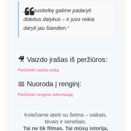
„Tik susitelkę galime padaryti
didelius dalykus – ir juos reikia
daryti jau šiandien.“
🎥 Vaizdo įrašas iš peržiūros:
Peržiūrėti vaizdo įrašą
📅 Nuoroda į renginį:
Peržiūrėti renginio informaciją
Kviečiame ateiti su šeima – vaikais,
tėvais ir seneliais.
Tai ne tik filmas. Tai mūsų istorija,