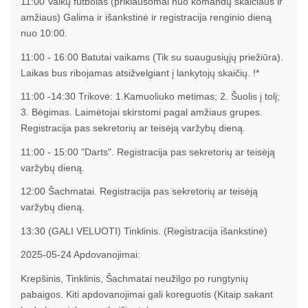
11:00 Vaikų futbolas (priklausomai nuo komandų skaičiaus ir
amžiaus) Galima ir išankstinė ir registracija renginio dieną
nuo 10:00.
11:00 - 16:00 Batutai vaikams (Tik su suaugusiųjų priežiūra).
Laikas bus ribojamas atsižvelgiant į lankytojų skaičių. !*
11:00 -14:30 Trikovė: 1.Kamuoliuko metimas; 2. Šuolis į tolį;
3. Bėgimas. Laimėtojai skirstomi pagal amžiaus grupes.
Registracija pas sekretorių ar teisėją varžybų dieną.
11:00 - 15:00 "Darts". Registracija pas sekretorių ar teisėją
varžybų dieną.
12:00 Šachmatai. Registracija pas sekretorių ar teisėją
varžybų dieną.
13:30 (GALI VELUOTI) Tinklinis. (Registracija išankstinė)
2025-05-24 Apdovanojimai:
Krepšinis, Tinklinis, Šachmatai neužilgo po rungtynių
pabaigos. Kiti apdovanojimai gali koreguotis (Kitaip sakant