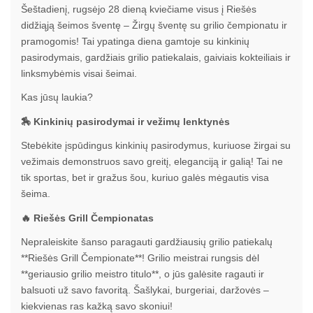
Šeštadienį, rugsėjo 28 dieną kviečiame visus į Riešės
didžiąją šeimos šventę – Žirgų šventę su grilio čempionatu ir
pramogomis! Tai ypatinga diena gamtoje su kinkinių
pasirodymais, gardžiais grilio patiekalais, gaiviais kokteiliais ir
linksmybėmis visai šeimai.
Kas jūsų laukia?
🏇 Kinkinių pasirodymai ir vežimų lenktynės
Stebėkite įspūdingus kinkinių pasirodymus, kuriuose žirgai su
vežimais demonstruos savo greitį, eleganciją ir galią! Tai ne
tik sportas, bet ir gražus šou, kuriuo galės mėgautis visa
šeima.
🔥 Riešės Grill Čempionatas
Nepraleiskite šanso paragauti gardžiausių grilio patiekalų
**Riešės Grill Čempionate**! Grilio meistrai rungsis dėl
**geriausio grilio meistro titulo**, o jūs galėsite ragauti ir
balsuoti už savo favoritą. Šašlykai, burgeriai, daržovės –
kiekvienas ras kažką savo skoniui!