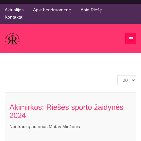
Aktualijos
Apie bendruomenę
Apie Riešę
Kontaktai
Rodyti
po
Akimirkos: Riešės sporto žaidynės
2024
Nuotraukų autorius Matas Miežonis.