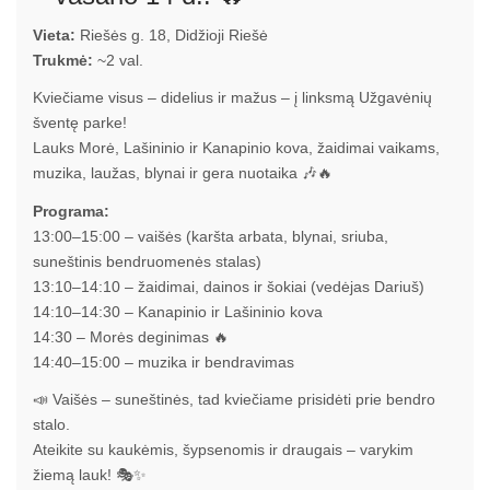
Vieta:
Riešės g. 18, Didžioji Riešė
Trukmė:
~2 val.
Kviečiame visus – didelius ir mažus – į linksmą Užgavėnių
šventę parke!
Lauks Morė, Lašininio ir Kanapinio kova, žaidimai vaikams,
muzika, laužas, blynai ir gera nuotaika 🎶🔥
Programa:
13:00–15:00 – vaišės (karšta arbata, blynai, sriuba,
suneštinis bendruomenės stalas)
13:10–14:10 – žaidimai, dainos ir šokiai (vedėjas Dariuš)
14:10–14:30 – Kanapinio ir Lašininio kova
14:30 – Morės deginimas 🔥
14:40–15:00 – muzika ir bendravimas
📣 Vaišės – suneštinės, tad kviečiame prisidėti prie bendro
stalo.
Ateikite su kaukėmis, šypsenomis ir draugais – varykim
žiemą lauk! 🎭✨