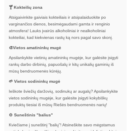
🍸 Kokteilių zona
Atsigaivinkite gaiviais kokteiliais ir atsipalaiduokite po
varginančios dienos, besimėgaudami gamta ir renginio
atmosfera! Lauks įvairūs alkoholiniai ir nealkoholiniai
kokteiliai, kad kiekvienas rastų ką nors pagal savo skonį.
🎨Vietos amatininkų mugė
Apsilankykite vietinių amatininkų mugėje, kur galėsite įsigyti
rankų darbo dirbinių, papuošalų ir kitų unikalių gaminių iš
mūsų bendruomenės kūrėjų.
🌱 Vietos sodininkų mugė
Ieškote šviežių daržovių, sodinukų ar augalų? Apsilankykite
vietos sodininkų mugėje, kur galėsite įsigyti kokybiškų
produktų tiesiai iš mūsų Riešės bendruomenės narių!
🍲 Suneštinis "balius"
Kviečiame į suneštinį "balių"! Atsineškite savo mėgstamus