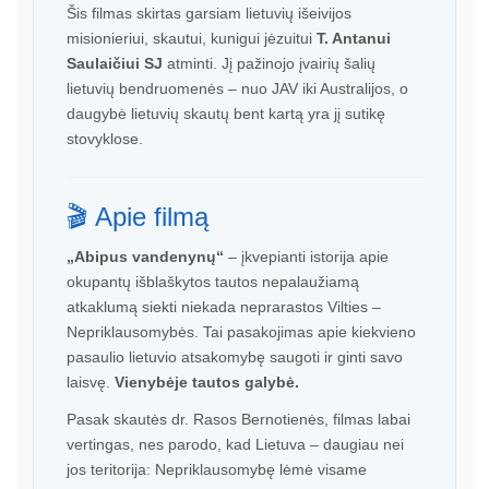
Šis filmas skirtas garsiam lietuvių išeivijos
misionieriui, skautui, kunigui jėzuitui
T. Antanui
Saulaičiui SJ
atminti. Jį pažinojo įvairių šalių
lietuvių bendruomenės – nuo JAV iki Australijos, o
daugybė lietuvių skautų bent kartą yra jį sutikę
stovyklose.
🎬 Apie filmą
„Abipus vandenynų“
– įkvepianti istorija apie
okupantų išblaškytos tautos nepalaužiamą
atkaklumą siekti niekada neprarastos Vilties –
Nepriklausomybės. Tai pasakojimas apie kiekvieno
pasaulio lietuvio atsakomybę saugoti ir ginti savo
laisvę.
Vienybėje tautos galybė.
Pasak skautės dr. Rasos Bernotienės, filmas labai
vertingas, nes parodo, kad Lietuva – daugiau nei
jos teritorija: Nepriklausomybę lėmė visame