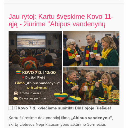
Jau rytoj: Kartu švęskime Kovo 11-
ąją - žiūrime "Abipus vandenynų
🇱🇹
Kovo 7 d. kviečiame susitikti Didžiojoje Riešėje!
Kartu žiūrėsime dokumentinį filmą
„Abipus vandenynų“
,
skirtą Lietuvos Nepriklausomybės atkūrimo 35-mečiui.