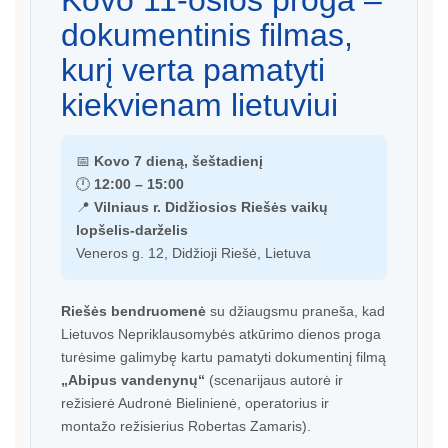
Kovo 11-osios proga –
dokumentinis filmas,
kurį verta pamatyti
kiekvienam lietuviui
📅
Kovo 7 dieną, šeštadienį
🕛
12:00 – 15:00
📍
Vilniaus r. Didžiosios Riešės vaikų
lopšelis-darželis
Veneros g. 12, Didžioji Riešė, Lietuva
Riešės bendruomenė
su džiaugsmu praneša, kad
Lietuvos Nepriklausomybės atkūrimo dienos proga
turėsime galimybę kartu pamatyti dokumentinį filmą
„Abipus vandenynų“
(scenarijaus autorė ir
režisierė Audronė Bielinienė, operatorius ir
montažo režisierius Robertas Zamaris).