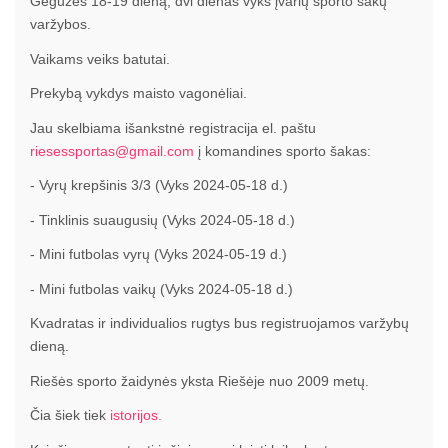
Gegužės 18-19 dieną, dvi dienas vyks įvarių sporto šakų
varžybos.
Vaikams veiks batutai.
Prekybą vykdys maisto vagonėliai.
Jau skelbiama išankstnė registracija el. paštu
riesessportas@gmail.com
į komandines sporto šakas:
- Vyrų krepšinis 3/3 (Vyks 2024-05-18 d.)
- Tinklinis suaugusių (Vyks 2024-05-18 d.)
- Mini futbolas vyrų (Vyks 2024-05-19 d.)
- Mini futbolas vaikų (Vyks 2024-05-18 d.)
Kvadratas ir individualios rugtys bus registruojamos varžybų
dieną.
Riešės sporto žaidynės yksta Riešėje nuo 2009 metų.
Čia šiek tiek
istorijos.