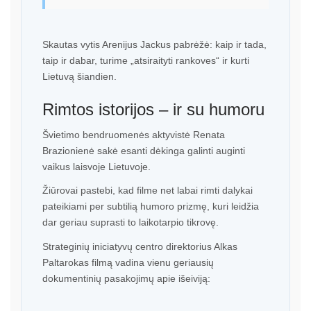
Skautas vytis Arenijus Jackus pabrėžė: kaip ir tada,
taip ir dabar, turime „atsiraityti rankoves“ ir kurti
Lietuvą šiandien.
Rimtos istorijos – ir su humoru
Švietimo bendruomenės aktyvistė Renata
Brazionienė sakė esanti dėkinga galinti auginti
vaikus laisvoje Lietuvoje.
Žiūrovai pastebi, kad filme net labai rimti dalykai
pateikiami per subtilią humoro prizmę, kuri leidžia
dar geriau suprasti to laikotarpio tikrovę.
Strateginių iniciatyvų centro direktorius Alkas
Paltarokas filmą vadina vienu geriausių
dokumentinių pasakojimų apie išeiviją: