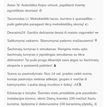
Asian St: Autentiška Azijos virtuvė, papildanti šventę
egzotiškais skoniais! 🍜
Tacomodas Lt: Meksikietiški tacos, burritos ir quesadillas –
puiki galimybė paragauti tikrų meksikietiškų skonių! 🌮
Desrainis24: Gardūs dešrainiai tiesiai iš maisto vagonėlio! 🌭
Saldumynai vaikams: Skanumynai patiems mažiausiems! 🍭
Šachmatų turnyras ir simultanas: Renginio metu vyks
šachmatų turnyras ir įspūdingas simultanas su tikra
didmeistre! Tai puiki proga išbandyti savo jėgas su šachmatų
eksperte ir pasisemti patirties! ♟️
Scena su pasirodymais: Nuo 14 val. pradės veikti scena,
kurioje pasirodys vietiniai atlikėjai, grupės ir svečiai iš
kaimynystės. Laukia daug muzikos ir šokių! 🎶💃🕺
Edukacija ir kūryba: Šventės metu prisidėkite prie paveikslo-
instaliacijos kūrimo, skirto Dainų šventės 100-mečiui! Kartu
kursime, lipdysime ir dekoruosime 100 keraminių plytelių, iš