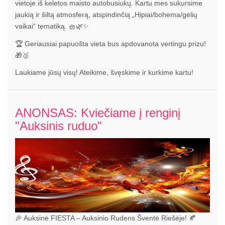
vietoje iš keletos maisto autobusiukų. Kartu mes sukursime
jaukią ir šiltą atmosferą, atspindinčią „Hipiai/bohema/gėlių
vaikai“ tematiką. 🧺🌿✨
🏆 Geriausiai papuošta vieta bus apdovanota vertingu prizu!
🎁🥇
Laukiame jūsų visų! Ateikime, švęskime ir kurkime kartu!
ANONSAS: Kviečiame į renginį
"Auksinis ruduo"
🎉 Auksinė FIESTA – Auksinio Rudens Šventė Riešėje! 🍂