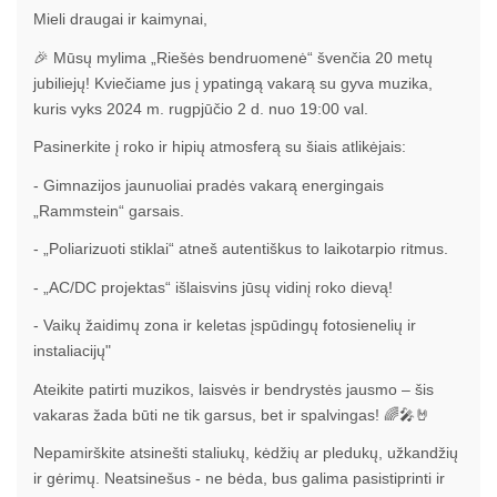
Mieli draugai ir kaimynai,
🎉 Mūsų mylima „Riešės bendruomenė“ švenčia 20 metų
jubiliejų! Kviečiame jus į ypatingą vakarą su gyva muzika,
kuris vyks 2024 m. rugpjūčio 2 d. nuo 19:00 val.
Pasinerkite į roko ir hipių atmosferą su šiais atlikėjais:
- Gimnazijos jaunuoliai pradės vakarą energingais
„Rammstein“ garsais.
- „Poliarizuoti stiklai“ atneš autentiškus to laikotarpio ritmus.
- „AC/DC projektas“ išlaisvins jūsų vidinį roko dievą!
- Vaikų žaidimų zona ir keletas įspūdingų fotosienelių ir
instaliacijų"
Ateikite patirti muzikos, laisvės ir bendrystės jausmo – šis
vakaras žada būti ne tik garsus, bet ir spalvingas! 🌈🎤🤘
Nepamirškite atsinešti staliukų, kėdžių ar pledukų, užkandžių
ir gėrimų. Neatsinešus - ne bėda, bus galima pasistiprinti ir