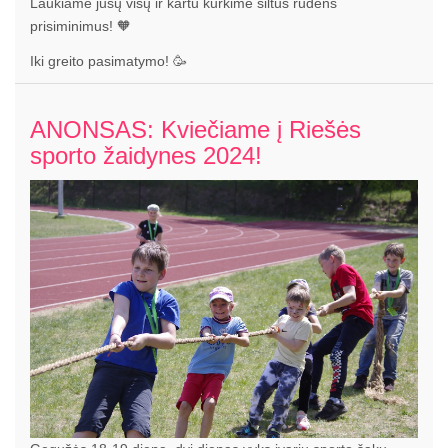
Laukiame jūsų visų ir kartu kurkime šiltus rudens
prisiminimus! 🧡
Iki greito pasimatymo! 🥳
ANONSAS: Kviečiame į Riešės
sporto žaidynes 2024!