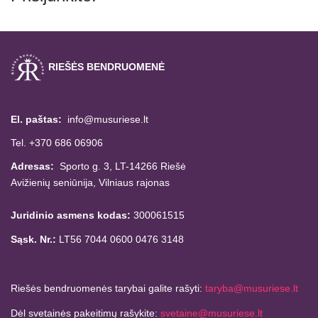
RIEŠĖS BENDRUOMENĖ
El. paštas:
info@musuriese.lt
Tel. +370 686 06906
Adresas:
Sporto g. 3, LT-14266
Riešė
Avižienių seniūnija,
Vilniaus rajonas
Juridinio asmens kodas:
300061515
Sąsk. Nr.:
LT56 7044 0600 0476 3148
Riešės bendruomenės tarybai galite rašyti:
taryba@musuriese.lt
Dėl svetainės pakeitimų rašykite:
svetaine@musuriese.lt