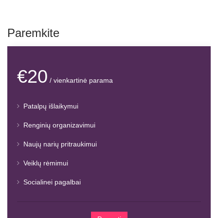
Paremkite
€20
/ vienkartinė parama
Patalpų išlaikymui
Renginių organizavimui
Naujų narių pritraukimui
Veiklų rėmimui
Socialinei pagalbai