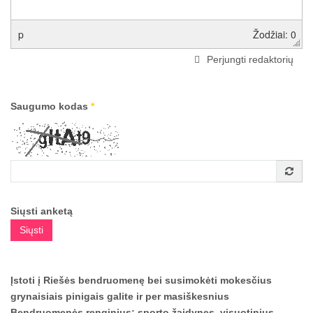
p
Žodžiai: 0
Perjungti redaktorių
Saugumo kodas
*
Siųsti anketą
Siųsti
Įstoti į Riešės bendruomenę bei susimokėti mokesčius
grynaisiais pinigais galite ir per masiškesnius
Bendruomenės renginius: sporto žaidynes, visuotinius