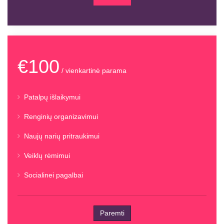
€100
/ vienkartinė parama
Patalpų išlaikymui
Renginių organizavimui
Naujų narių pritraukimui
Veiklų rėmimui
Socialinei pagalbai
Paremti