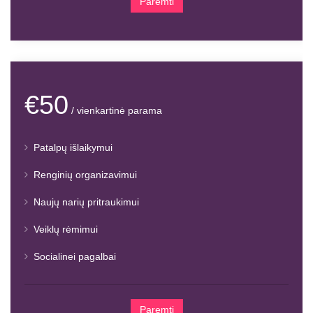
Paremti
€50
/ vienkartinė parama
Patalpų išlaikymui
Renginių organizavimui
Naujų narių pritraukimui
Veiklų rėmimui
Socialinei pagalbai
Paremti