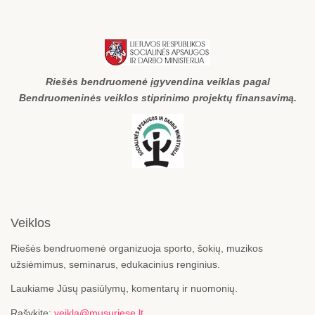
Riešės bendruomenė įgyvendina veiklas pagal
Bendruomeninės veiklos stiprinimo projektų finansavimą.
Veiklos
Riešės bendruomenė organizuoja sporto, šokių, muzikos
užsiėmimus, seminarus, edukacinius renginius.
Laukiame Jūsų pasiūlymų, komentarų ir nuomonių.
Rašykite:
veikla@musuriese.lt