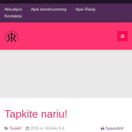
Aktualijos
Apie bendruomenę
Apie Riešę
Kontaktai
Tapkite nariu!
Sveiki!
2015 m. birželio 9 d.
Spausdinti