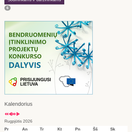
6
Kalendorius
Rugpjūtis 2026
Pr
An
Tr
Kt
Pn
Šš
Sk