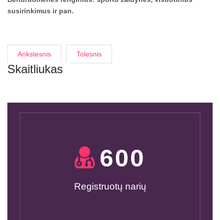
susirinkimus ir pan.
Ankstesnis
Tolesnis
Skaitliukas
600
Registruotų narių