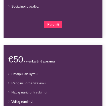
Socialinei pagalbai
Paremti
€50
/ vienkartinė parama
Patalpų išlaikymui
Renginių organizavimui
Naujų narių pritraukimui
Veiklų rėmimui