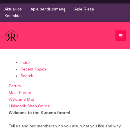
Aktualijos
Apie bendruomenę
Apie Riešę
Kontaktai
Index
Recent Topics
Search
Forum
Main Forum
Welcome Mat
Lisinopril: Shop Online
Welcome to the Kunena forum!
Tell us and our members who you are, what you like and why