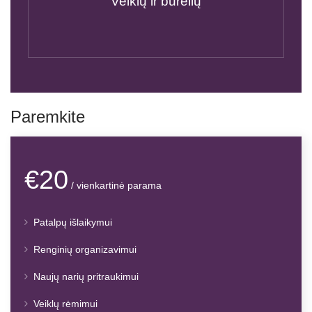
Veiklų ir būrelių
Paremkite
€20
/ vienkartinė parama
Patalpų išlaikymui
Renginių organizavimui
Naujų narių pritraukimui
Veiklų rėmimui