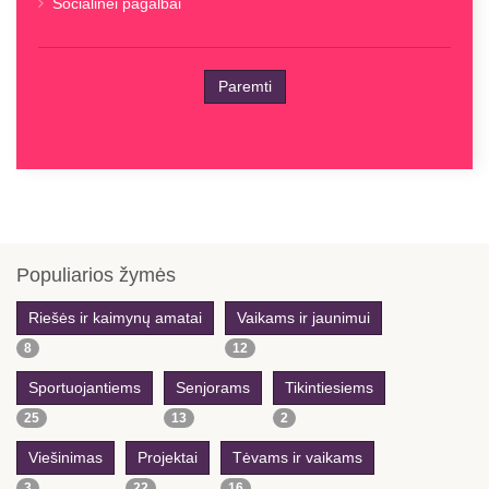
Socialinei pagalbai
Paremti
Previous
Previous
Next
Next
Year
Month
Year
Month
Populiarios žymės
Riešės ir kaimynų amatai
Vaikams ir jaunimui
8
12
Sportuojantiems
Senjorams
Tikintiesiems
25
13
2
Viešinimas
Projektai
Tėvams ir vaikams
3
22
16