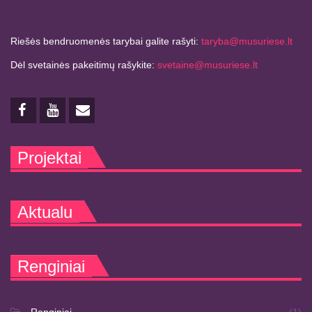
Riešės bendruomenės tarybai galite rašyti:
taryba@musuriese.lt
Dėl svetainės pakeitimų rašykite:
svetaine@musuriese.lt
Projektai
Aktualu
Renginiai