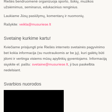
Riešės bendruomenė organizuoja sporto, šokių, muzikos
užsiėmimus, seminarus, edukacinius renginius.
Laukiame Jūsų pasiūlymų, komentarų ir nuomonių.
Rašykite:
veikla@musuriese.lt
Svetainę kurkime kartu!
Kviečiame prisijungti prie Riešės interneto svetainės pagyvinimo
bet kokia informacija (su nuotraukomis ar be jų), kuri galėtų būti
įdomi ir vertinga visiems mūsų apylinkių gyventojams. Informaciją
siųskite el. paštu:
svetaine@musuriese.lt
, ji bus paskelbta
nedelsiant.
Svarbios nuorodos