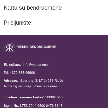
Kartu su bendruomene
Prisijunkite!
RIEŠĖS BENDRUOMENĖ
El. paštas:
info@musuriese.lt
Tel. +370 686 06906
Adresas:
Sporto g. 3, LT-14266
Riešė
Avižienių seniūnija,
Vilniaus rajonas
Juridinio asmens kodas:
300061515
Sąsk. Nr.:
LT56 7044 0600 0476 3148