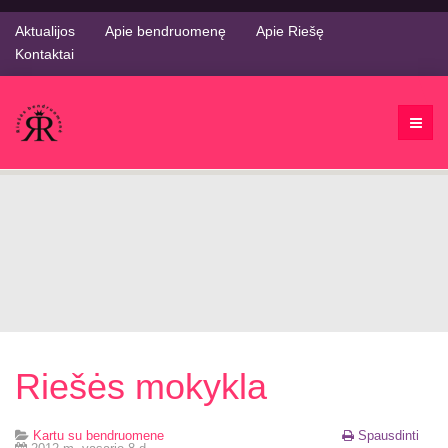
Aktualijos
Apie bendruomenę
Apie Riešę
Kontaktai
Riešės mokykla
Kartu su bendruomene
Spausdinti