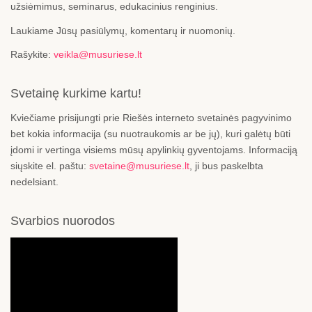
užsiėmimus, seminarus, edukacinius renginius.
Laukiame Jūsų pasiūlymų, komentarų ir nuomonių.
Rašykite:
veikla@musuriese.lt
Svetainę kurkime kartu!
Kviečiame prisijungti prie Riešės interneto svetainės pagyvinimo
bet kokia informacija (su nuotraukomis ar be jų), kuri galėtų būti
įdomi ir vertinga visiems mūsų apylinkių gyventojams. Informaciją
siųskite el. paštu:
svetaine@musuriese.lt
, ji bus paskelbta
nedelsiant.
Svarbios nuorodos