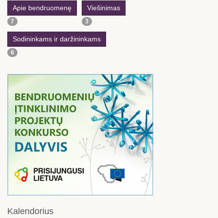
Apie bendruomenę
Viešinimas
7
3
Sodininkams ir daržininkams
6
Kalendorius