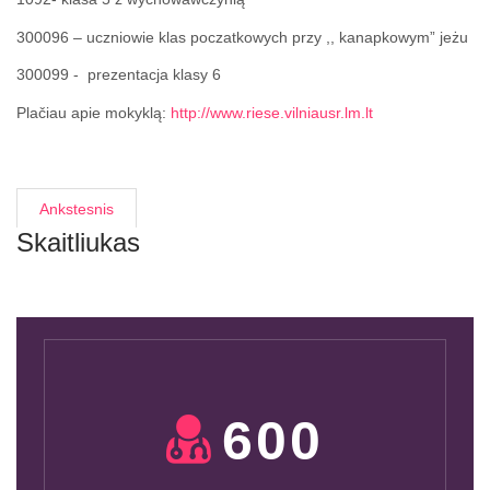
300096 – uczniowie klas poczatkowych przy ,, kanapkowym” jeżu
300099 - prezentacja klasy 6
Plačiau apie mokyklą:
http://www.riese.vilniausr.lm.lt
Ankstesnis
Skaitliukas
600