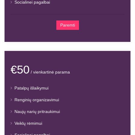
Socialinei pagalbai
Paremti
€50
/ vienkartinė parama
Patalpų išlaikymui
Renginių organizavimui
Naujų narių pritraukimui
Veiklų rėmimui