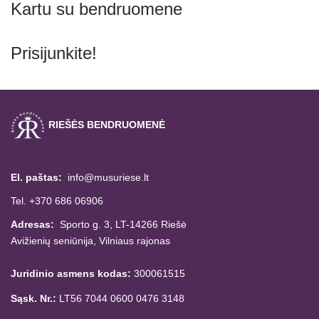
Kartu su bendruomene
Prisijunkite!
RIEŠĖS BENDRUOMENĖ
El. paštas:
info@musuriese.lt
Tel. +370 686 06906
Adresas:
Sporto g. 3, LT-14266
Riešė
Avižienių seniūnija,
Vilniaus rajonas
Juridinio asmens kodas:
300061515
Sąsk. Nr.:
LT56 7044 0600 0476 3148