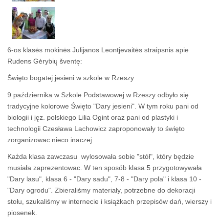
6-os klasės mokinės Julijanos Leontjevaitės straipsnis apie
Rudens Gėrybių šventę:
Święto bogatej jesieni w szkole w Rzeszy
9 października w Szkole Podstawowej w Rzeszy odbyło się
tradycyjne kolorowe Święto "Dary jesieni". W tym roku pani od
biologii i jęz. polskiego Lilia Ogint oraz pani od plastyki i
technologii Czesława Lachowicz zaproponowały to święto
zorganizowac nieco inaczej.
Każda klasa zawczasu wylosowała sobie "stół", który będzie
musiała zaprezentowac. W ten sposób klasa 5 przygotowywała
"Dary lasu", klasa 6 - "Dary sadu", 7-8 - "Dary pola" i klasa 10 -
"Dary ogrodu". Zbieraliśmy materiały, potrzebne do dekoracji
stołu, szukaliśmy w internecie i książkach przepisów dań, wierszy i
piosenek.