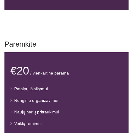
Paremkite
€20
/ vienkartinė parama
Patalpų išlaikymui
Renginių organizavimui
Naujų narių pritraukimui
Veiklų rėmimui