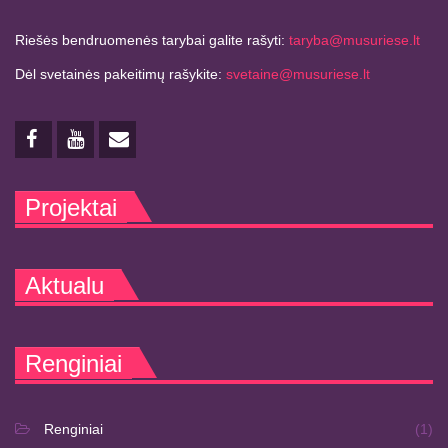
Riešės bendruomenės tarybai galite rašyti:
taryba@musuriese.lt
Dėl svetainės pakeitimų rašykite:
svetaine@musuriese.lt
Projektai
Aktualu
Renginiai
Renginiai
(1)