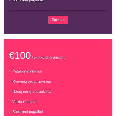
Socialinei pagalbai
Paremti
€100
/ vienkartinė parama
Patalpų išlaikymui
Renginių organizavimui
Naujų narių pritraukimui
Veiklų rėmimui
Socialinei pagalbai