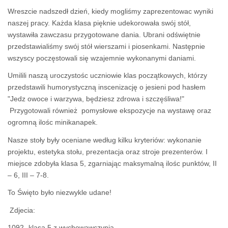
Wreszcie nadszedł dzień, kiedy mogliśmy zaprezentowac wyniki
naszej pracy. Każda klasa pięknie udekorowała swój stół,
wystawiła zawczasu przygotowane dania. Ubrani odświętnie
przedstawialiśmy swój stół wierszami i piosenkami. Następnie
wszyscy poczęstowali się wzajemnie wykonanymi daniami.
Umilili naszą uroczystośc uczniowie klas początkowych, którzy
przedstawili humorystyczną inscenizację o jesieni pod hasłem
"Jedz owoce i warzywa, będziesz zdrowa i szczęśliwa!"
Przygotowali również pomysłowe ekspozycje na wystawę oraz
ogromną ilośc minikanapek.
Nasze stoły były oceniane według kilku kryteriów: wykonanie
projektu, estetyka stołu, prezentacja oraz stroje prezenterów. I
miejsce zdobyła klasa 5, zgarniając maksymalną ilośc punktów, II
– 6, III – 7-8.
To Święto było niezwykle udane!
Zdjecia:
1092- klasa 5 z wychowawczynią