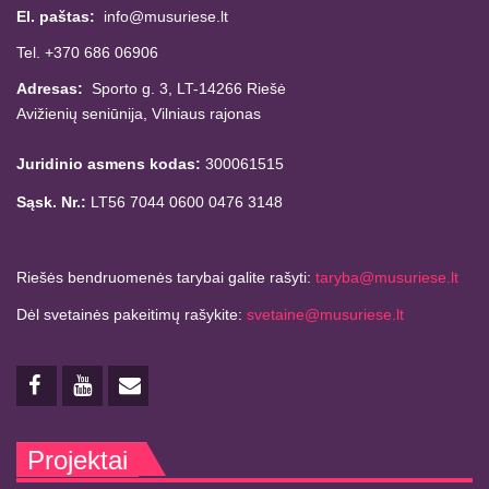
El. paštas:
info@musuriese.lt
Tel. +370 686 06906
Adresas:
Sporto g. 3, LT-14266
Riešė
Avižienių seniūnija,
Vilniaus rajonas
Juridinio asmens kodas:
300061515
Sąsk. Nr.:
LT56 7044 0600 0476 3148
Riešės bendruomenės tarybai galite rašyti:
taryba@musuriese.lt
Dėl svetainės pakeitimų rašykite:
svetaine@musuriese.lt
Projektai