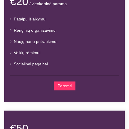
€20
/ vienkartinė parama
Patalpų išlaikymui
Renginių organizavimui
Naujų narių pritraukimui
Veiklų rėmimui
Socialinei pagalbai
Paremti
€50