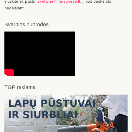
siųskite el. paštu:
svetaine@musuriese.lt
, ji bus paskelbta
nedelsiant.
Svarbios nuorodos
TGP reklama