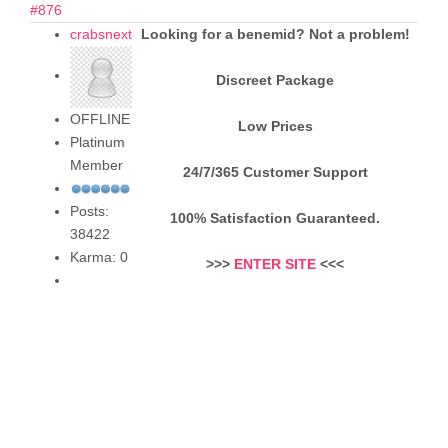
#876
crabsnext
Looking for a benemid? Not a problem!
Discreet Package
OFFLINE
Low Prices
Platinum
Member
24/7/365 Customer Support
Posts:
100% Satisfaction Guaranteed.
38422
Karma: 0
>>>
ENTER SITE
<<<