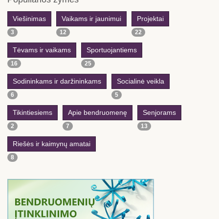
Viešinimas
Vaikams ir jaunimui
Projektai
3
12
22
Tėvams ir vaikams
Sportuojantiems
16
25
Sodininkams ir daržininkams
Socialinė veikla
6
5
Tikintiesiems
Apie bendruomenę
Senjorams
2
7
13
Riešės ir kaimynų amatai
8