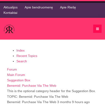
Aktualijos
Apie bendruomenę
Apie Riešę
Kontaktai
Index
Recent Topics
Search
Forum
Main Forum
Suggestion Box
Benemid: Purchase Via The Web
This is the optional category header for the Suggestion Box.
TOPIC: Benemid: Purchase Via The Web
Benemid: Purchase Via The Web
3 months 9 hours ago