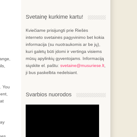
Svetainę kurkime kartu!
Kviečiame prisijungti prie Riešės
interneto svetainės pagyvinimo bet kokia
informacija (su nuotraukomis ar be jų),
kuri galėtų būti įdomi ir vertinga visiems
h
mūsų apylinkių gyventojams. Informaciją
range,
siųskite el. paštu:
svetaine@musuriese.lt
,
ls,
ji bus paskelbta nedelsiant.
. You
ent,
Svarbios nuorodos
at
may
ases