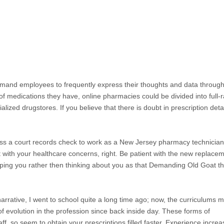
 demand employees to frequently express their thoughts and data throug
f medications they have, online pharmacies could be divided into full-
cialized drugstores. If you believe that there is doubt in prescription detai
ass a court records check to work as a New Jersey pharmacy technician
 with your healthcare concerns, right. Be patient with the new replacem
elping you rather then thinking about you as that Demanding Old Goat th
rrative, I went to school quite a long time ago; now, the curriculums 
of evolution in the profession since back inside day. These forms of
, so seem to obtain your prescriptions filled faster. Experience incre