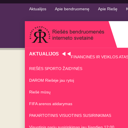
Aktualijos
Apie bendruomenę
Apie Riešę
K
AKTUALIJOS
FINANCINĖS IR VEIKLOS ATA
RIEŠĖS SPORTO ŽAIDYNĖS
DAROM Riešėje jau rytoj
Riešė mūsų
FIFA arenos atidarymas
PAKARTOTINIS VISUOTINIS SUSIRINKIMAS
Visuotinis narių susirinkimas jau šiandien 12:00