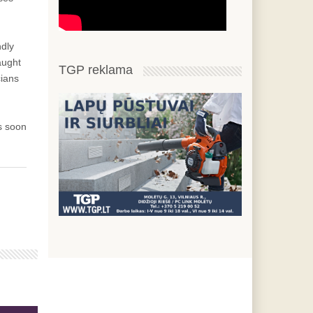
ndly
aught
TGP reklama
cians
s soon