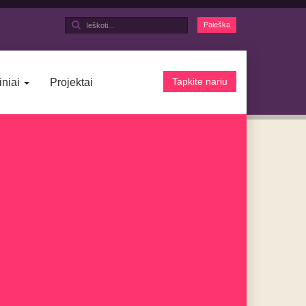
Ieškoti...
Paieška
Tapkite nariu
iniai
Projektai