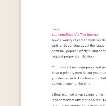
Tags:
LotrisoneShop Via The Internet
A wide variety of career fields will
writing. Depending about the range o
semi-full, popular, lifestyle, and spe
request proper identification.
You must submit fingerprints and p
have a primary care doctor you trust
you desire her to look forward to h
comes in each of the time.
) Bear planned when scanning this na
look somewhat different as a result 
pharmacies appear to have more staff