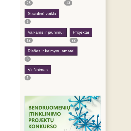
25
13
Socialinė veikla
5
Vaikams ir jaunimui
Projektai
12
22
Riešės ir kaimynų amatai
8
Viešinimas
3