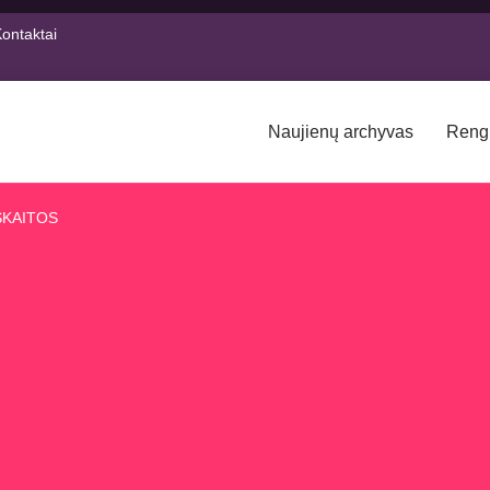
ontaktai
Naujienų archyvas
Reng
SKAITOS