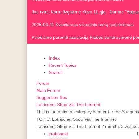
Jau rytoj: Kartu švęskime Kovo 11-ąją - žiūrime "Abip
2026-03-11 Kviečiamas visuotinis narių susirinkimas
Kviečiame paremti asociaciją Riešės bendruomenė pe
Index
Recent Topics
Search
Forum
Main Forum
Suggestion Box
Lotrisone: Shop Via The Internet
This is the optional category header for the Suggest
TOPIC: Lotrisone: Shop Via The Internet
Lotrisone: Shop Via The Internet
2 months 3 weeks
crabsnext
L