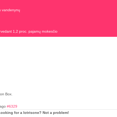
us vandenynų
rvedant 1,2 proc. pajamų mokesčio
ion Box.
 ago
#6329
ooking for a lotrisone? Not a problem!