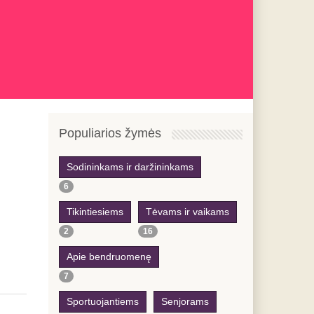
Previous
Previous
Next
Next
Year
Month
Year
Month
Populiarios žymės
Sodininkams ir daržininkams
6
Tikintiesiems
Tėvams ir vaikams
2
16
Apie bendruomenę
7
Sportuojantiems
Senjorams