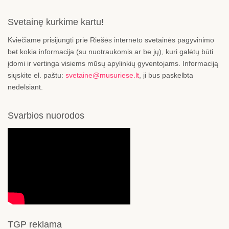
Svetainę kurkime kartu!
Kviečiame prisijungti prie Riešės interneto svetainės pagyvinimo
bet kokia informacija (su nuotraukomis ar be jų), kuri galėtų būti
įdomi ir vertinga visiems mūsų apylinkių gyventojams. Informaciją
siųskite el. paštu:
svetaine@musuriese.lt
, ji bus paskelbta
nedelsiant.
Svarbios nuorodos
TGP reklama