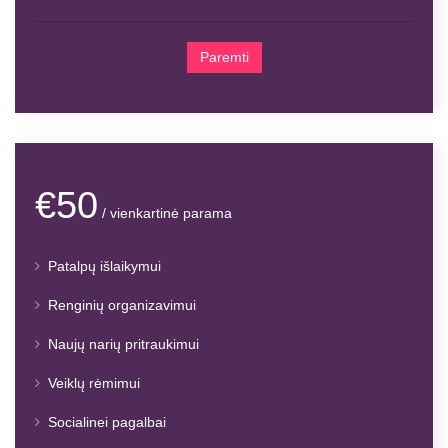
Paremti
€50
/ vienkartinė parama
Patalpų išlaikymui
Renginių organizavimui
Naujų narių pritraukimui
Veiklų rėmimui
Socialinei pagalbai