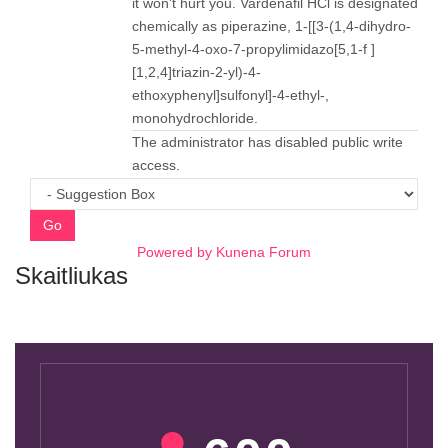
it won't hurt you. Vardenafil HCl is designated
chemically as piperazine, 1-[[3-(1,4-dihydro-
5-methyl-4-oxo-7-propylimidazo[5,1-f ]
[1,2,4]triazin-2-yl)-4-
ethoxyphenyl]sulfonyl]-4-ethyl-,
monohydrochloride.
The administrator has disabled public write
access.
Go
Powered by
Kunena Forum
Skaitliukas