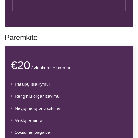
Paremkite
€20
/ vienkartinė parama
Patalpų išlaikymui
Renginių organizavimui
Naujų narių pritraukimui
Veiklų rėmimui
Socialinei pagalbai