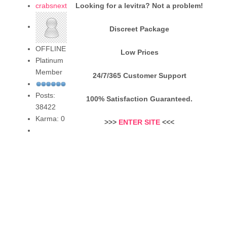
crabsnext
Looking for a levitra? Not a problem!
Discreet Package
OFFLINE
Low Prices
Platinum
Member
24/7/365 Customer Support
Posts:
100% Satisfaction Guaranteed.
38422
Karma: 0
>>>
ENTER SITE
<<<