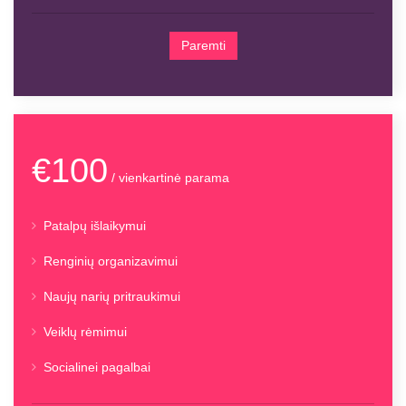
Paremti
€100
/ vienkartinė parama
Patalpų išlaikymui
Renginių organizavimui
Naujų narių pritraukimui
Veiklų rėmimui
Socialinei pagalbai