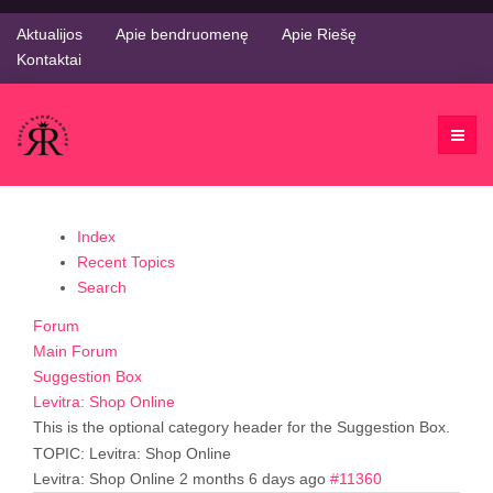
Aktualijos
Apie bendruomenę
Apie Riešę
Kontaktai
Index
Recent Topics
Search
Forum
Main Forum
Suggestion Box
Levitra: Shop Online
This is the optional category header for the Suggestion Box.
TOPIC: Levitra: Shop Online
Levitra: Shop Online
2 months 6 days ago
#11360