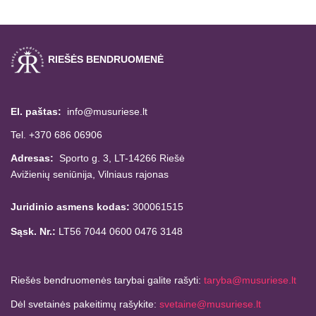
RIEŠĖS BENDRUOMENĖ
El. paštas:
info@musuriese.lt
Tel. +370 686 06906
Adresas:
Sporto g. 3, LT-14266
Riešė
Avižienių seniūnija,
Vilniaus rajonas
Juridinio asmens kodas:
300061515
Sąsk. Nr.:
LT56 7044 0600 0476 3148
Riešės bendruomenės tarybai galite rašyti:
taryba@musuriese.lt
Dėl svetainės pakeitimų rašykite:
svetaine@musuriese.lt