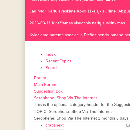
Jau rytoj: Kartu švęskime Kovo 11-ąją - žiūrime "Abip
2026-03-11 Kviečiamas visuotinis narių susirinkimas
Kviečiame paremti asociaciją Riešės bendruomenė pe
Index
Recent Topics
Search
Forum
Main Forum
Suggestion Box
Serophene: Shop Via The Internet
This is the optional category header for the Suggest
TOPIC: Serophene: Shop Via The Internet
Serophene: Shop Via The Internet
2 months 6 days
crabsnext
L