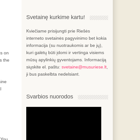
Svetainę kurkime kartu!
Kviečiame prisijungti prie Riešės
interneto svetainės pagyvinimo bet kokia
informacija (su nuotraukomis ar be jų),
kuri galėtų būti įdomi ir vertinga visiems
is on
mūsų apylinkių gyventojams. Informaciją
s the
siųskite el. paštu:
svetaine@musuriese.lt
,
ji bus paskelbta nedelsiant.
mine
l
Svarbios nuorodos
 You