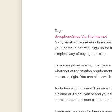
Tags:
SeropheneShop Via The Internet
Many small entrepreneurs hire consu
your individual for free. Sign up fo
simplest way of buying medicine.
nk you might be moving, then you wi
what sort of registration requiremen
concerns, right. You can also switch s
A wholesale purchase will prove a lot
diploma or it's equivalent and your t
merchant card account from a normal
There are two ways for being a pharm