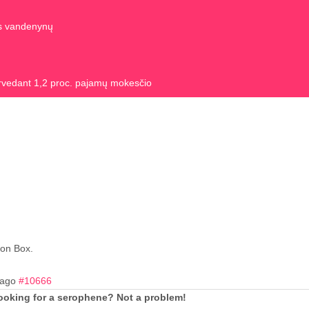
us vandenynų
rvedant 1,2 proc. pajamų mokesčio
ion Box.
 ago
#10666
ooking for a serophene? Not a problem!