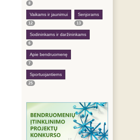
8
Vaikams ir jaunimui
Senjorams
12
13
Sodininkams ir daržininkams
6
Apie bendruomenę
7
Sportuojantiems
25