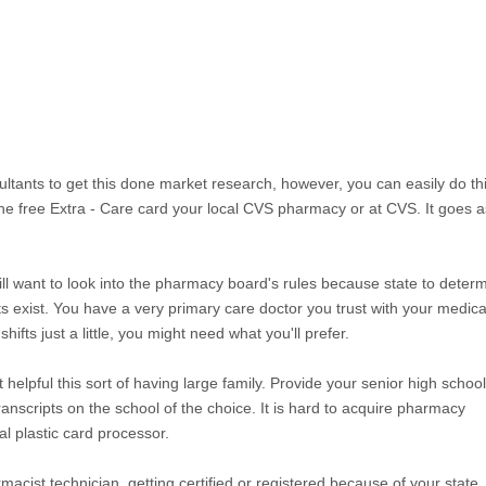
ltants to get this done market research, however, you can easily do th
r the free Extra - Care card your local CVS pharmacy or at CVS. It goes a
ll want to look into the pharmacy board's rules because state to deter
ts exist. You have a very primary care doctor you trust with your medica
hifts just a little, you might need what you'll prefer.
 helpful this sort of having large family. Provide your senior high school
ranscripts on the school of the choice. It is hard to acquire pharmacy
 plastic card processor.
acist technician, getting certified or registered because of your state.