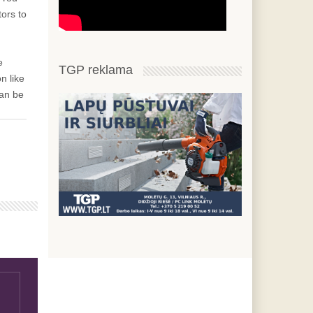
tors to
e
TGP reklama
n like
can be