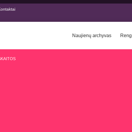
ontaktai
Naujienų archyvas
Reng
SKAITOS