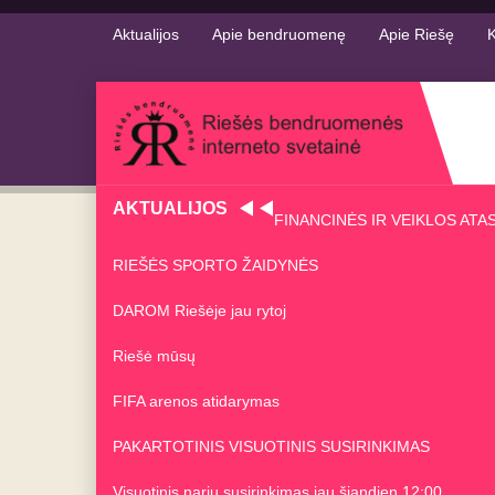
Aktualijos
Apie bendruomenę
Apie Riešę
K
AKTUALIJOS
FINANCINĖS IR VEIKLOS ATA
RIEŠĖS SPORTO ŽAIDYNĖS
DAROM Riešėje jau rytoj
Riešė mūsų
FIFA arenos atidarymas
PAKARTOTINIS VISUOTINIS SUSIRINKIMAS
Visuotinis narių susirinkimas jau šiandien 12:00