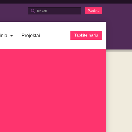
Ieškoti...
Paieška
Tapkite nariu
iniai
Projektai