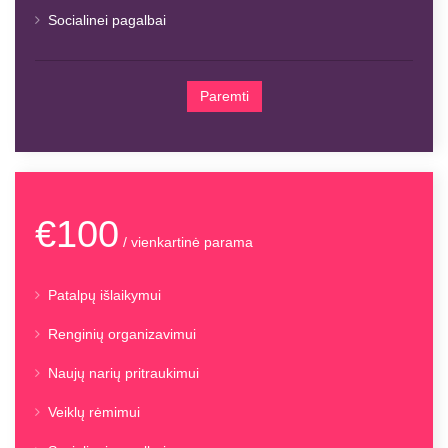
Socialinei pagalbai
Paremti
€100
/ vienkartinė parama
Patalpų išlaikymui
Renginių organizavimui
Naujų narių pritraukimui
Veiklų rėmimui