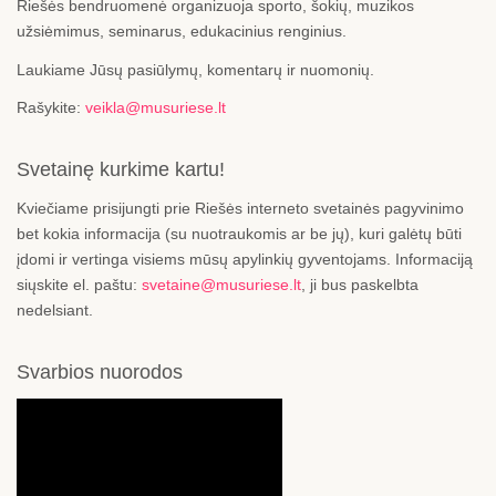
Riešės bendruomenė organizuoja sporto, šokių, muzikos
užsiėmimus, seminarus, edukacinius renginius.
Laukiame Jūsų pasiūlymų, komentarų ir nuomonių.
Rašykite:
veikla@musuriese.lt
Svetainę kurkime kartu!
Kviečiame prisijungti prie Riešės interneto svetainės pagyvinimo
bet kokia informacija (su nuotraukomis ar be jų), kuri galėtų būti
įdomi ir vertinga visiems mūsų apylinkių gyventojams. Informaciją
siųskite el. paštu:
svetaine@musuriese.lt
, ji bus paskelbta
nedelsiant.
Svarbios nuorodos