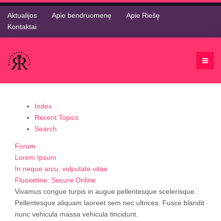
Aktualijos
Apie bendruomenę
Apie Riešę
Kontaktai
Index
Recent Topics
Search
Forum
Lorem Ipsum
In neque arcu, vulputate vitae
Fluoxetine: Secure Online
Vivamus congue turpis in augue pellentesque scelerisque.
Pellentesque aliquam laoreet sem nec ultrices. Fusce blandit
nunc vehicula massa vehicula tincidunt.