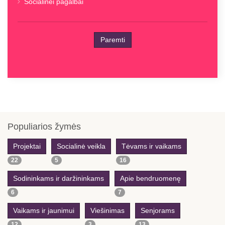
Socialinei pagalbai
Paremti
Previous
Previous
Next
Next
Year
Month
Year
Month
Populiarios žymės
Projektai
Socialinė veikla
Tėvams ir vaikams
22
5
16
Sodininkams ir daržininkams
Apie bendruomenę
6
7
Vaikams ir jaunimui
Viešinimas
Senjorams
12
3
13