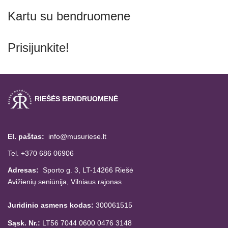
Kartu su bendruomene
Prisijunkite!
RIEŠĖS BENDRUOMENĖ
El. paštas:
info@musuriese.lt
Tel. +370 686 06906
Adresas:
Sporto g. 3, LT-14266
Riešė
Avižienių seniūnija,
Vilniaus rajonas
Juridinio asmens kodas:
300061515
Sąsk. Nr.:
LT56 7044 0600 0476 3148