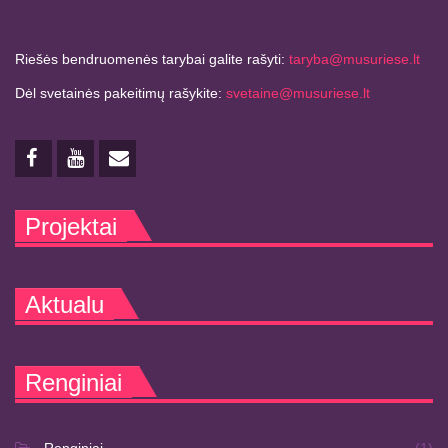
Riešės bendruomenės tarybai galite rašyti:
taryba@musuriese.lt
Dėl svetainės pakeitimų rašykite:
svetaine@musuriese.lt
Projektai
Aktualu
Renginiai