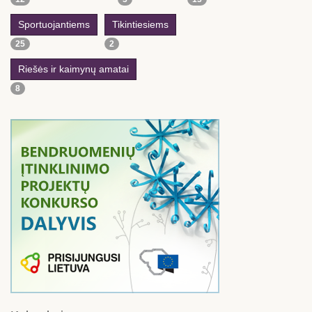
Sportuojantiems
Tikintiesiems
25
2
Riešės ir kaimynų amatai
8