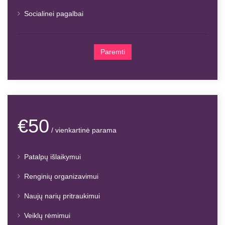
Socialinei pagalbai
Paremti
€50
/ vienkartinė parama
Patalpų išlaikymui
Renginių organizavimui
Naujų narių pritraukimui
Veiklų rėmimui