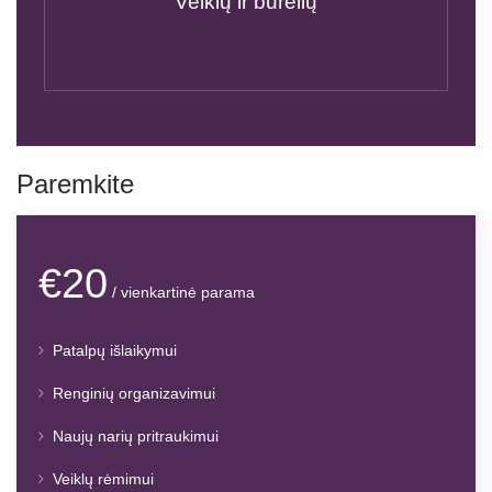
Veiklų ir būrelių
Paremkite
€20
/ vienkartinė parama
Patalpų išlaikymui
Renginių organizavimui
Naujų narių pritraukimui
Veiklų rėmimui