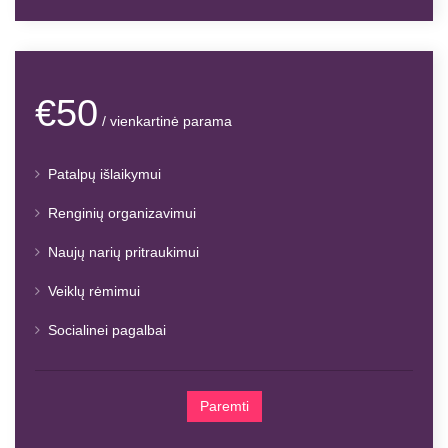
€50
/ vienkartinė parama
Patalpų išlaikymui
Renginių organizavimui
Naujų narių pritraukimui
Veiklų rėmimui
Socialinei pagalbai
Paremti