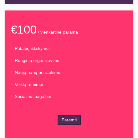
€100
/ vienkartinė parama
Patalpų išlaikymui
Renginių organizavimui
Naujų narių pritraukimui
Veiklų rėmimui
Socialinei pagalbai
Paremti