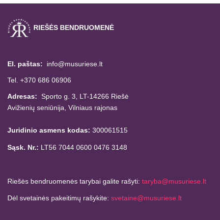
RIEŠĖS BENDRUOMENĖ
El. paštas:
info@musuriese.lt
Tel. +370 686 06906
Adresas:
Sporto g. 3, LT-14266
Riešė
Avižienių seniūnija,
Vilniaus rajonas
Juridinio asmens kodas:
300061515
Sąsk. Nr.:
LT56 7044 0600 0476 3148
Riešės bendruomenės tarybai galite rašyti:
taryba@musuriese.lt
Dėl svetainės pakeitimų rašykite:
svetaine@musuriese.lt