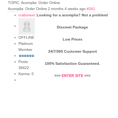
TOPIC: Acomplia: Order Online
Acomplia: Order Online
2 months 4 weeks ago
#341
crabsnext
Looking for a acomplia? Not a problem!
Discreet Package
OFFLINE
Low Prices
Platinum
Member
24/7/365 Customer Support
Posts:
100% Satisfaction Guaranteed.
38422
Karma: 0
>>>
ENTER SITE
<<<