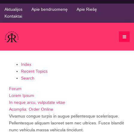
Aktualijos
Apie bendruomenę
Apie Riešę
Kontaktai
Index
Recent Topics
Search
Forum
Lorem Ipsum
In neque arcu, vulputate vitae
Acomplia: Order Online
Vivamus congue turpis in augue pellentesque scelerisque.
Pellentesque aliquam laoreet sem nec ultrices. Fusce blandit
nunc vehicula massa vehicula tincidunt.