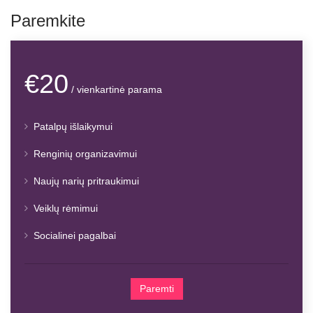
Paremkite
€20
/ vienkartinė parama
Patalpų išlaikymui
Renginių organizavimui
Naujų narių pritraukimui
Veiklų rėmimui
Socialinei pagalbai
Paremti