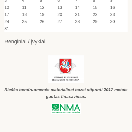
3
4
5
6
7
8
9
10
11
12
13
14
15
16
17
18
19
20
21
22
23
24
25
26
27
28
29
30
31
Renginiai / įvykiai
Riešės bendruomenės materialinei bazei stiprinti 2017 metais
gautas finasavimas.