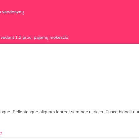
us vandenynų
rvedant 1,2 proc. pajamų mokesčio
sque. Pellentesque aliquam laoreet sem nec ultrices. Fusce blandit nu
2