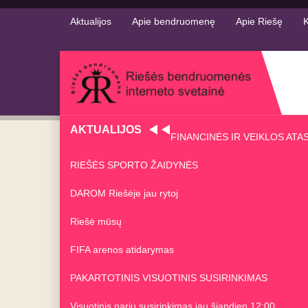
Aktualijos
Apie bendruomenę
Apie Riešę
K
AKTUALIJOS
FINANCINĖS IR VEIKLOS ATA
RIEŠĖS SPORTO ŽAIDYNĖS
DAROM Riešėje jau rytoj
Riešė mūsų
FIFA arenos atidarymas
PAKARTOTINIS VISUOTINIS SUSIRINKIMAS
Visuotinis narių susirinkimas jau šiandien 12:00