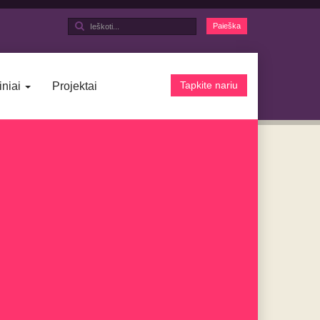
Ieškoti...
Paieška
Tapkite nariu
iniai
Projektai