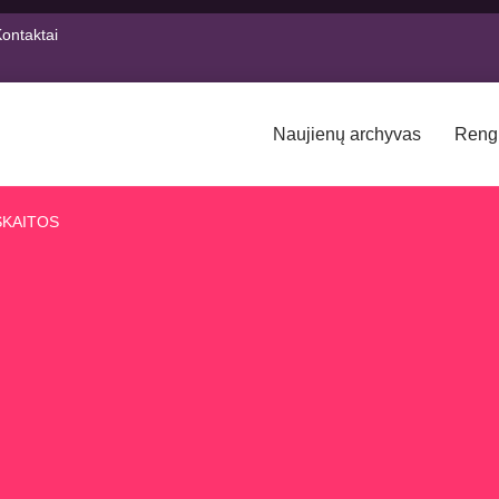
ontaktai
Naujienų archyvas
Reng
SKAITOS