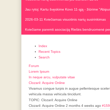
Jau rytoj: Kartu švęskime Kovo 11-ąją - žiūrime "Abip
2026-03-11 Kviečiamas visuotinis narių susirinkimas
Kviečiame paremti asociaciją Riešės bendruomenė pe
Index
Recent Topics
Search
Forum
Lorem Ipsum
In neque arcu, vulputate vitae
Clozaril: Acquire Online
Vivamus congue turpis in augue pellentesque sceleri
vehicula massa vehicula tincidunt.
TOPIC: Clozaril: Acquire Online
Clozaril: Acquire Online
2 months 4 weeks ago
#159