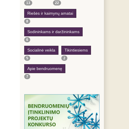
13
22
Riešės ir kaimynų amatai
8
Sodininkams ir daržininkams
6
Socialinė veikla
Tikintiesiems
5
2
Apie bendruomenę
7