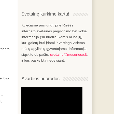
Svetainę kurkime kartu!
Kviečiame prisijungti prie Riešės
interneto svetainės pagyvinimo bet kokia
informacija (su nuotraukomis ar be jų),
kuri galėtų būti įdomi ir vertinga visiems
mūsų apylinkių gyventojams. Informaciją
rients
siųskite el. paštu:
svetaine@musuriese.lt
,
ji bus paskelbta nedelsiant.
f
e low-
Svarbios nuorodos
rom
ion,