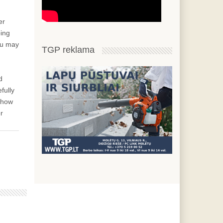
er
ping
ou may
TGP reklama
d
fully
o how
r