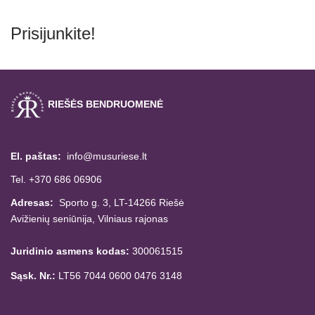
Prisijunkite!
RIEŠĖS BENDRUOMENĖ
El. paštas:
info@musuriese.lt
Tel. +370 686 06906
Adresas:
Sporto g. 3, LT-14266
Riešė
Avižienių seniūnija,
Vilniaus rajonas
Juridinio asmens kodas:
300061515
Sąsk. Nr.:
LT56 7044 0600 0476 3148