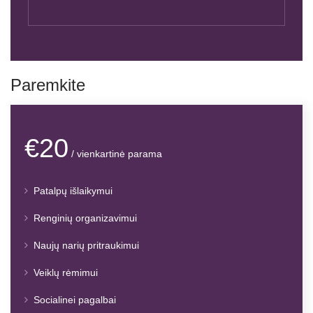
Paremkite
€20
/ vienkartinė parama
Patalpų išlaikymui
Renginių organizavimui
Naujų narių pritraukimui
Veiklų rėmimui
Socialinei pagalbai