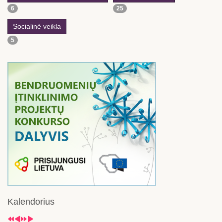
6
25
Socialinė veikla
5
Kalendorius