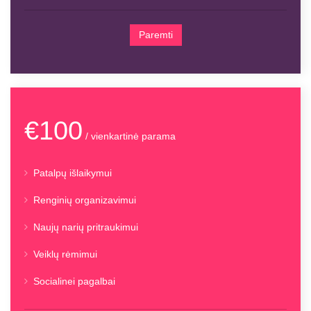
Paremti
€100
/ vienkartinė parama
Patalpų išlaikymui
Renginių organizavimui
Naujų narių pritraukimui
Veiklų rėmimui
Socialinei pagalbai