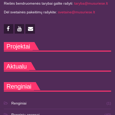
Riešės bendruomenės tarybai galite rašyti:
taryba@musuriese.lt
Dėl svetainės pakeitimų rašykite:
svetaine@musuriese.lt
Projektai
Aktualu
Renginiai
Renginiai
(1)
Renginių anonsai
(40)