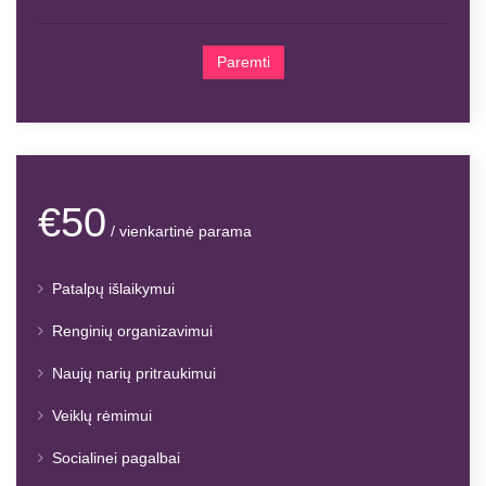
Paremti
€50
/ vienkartinė parama
Patalpų išlaikymui
Renginių organizavimui
Naujų narių pritraukimui
Veiklų rėmimui
Socialinei pagalbai