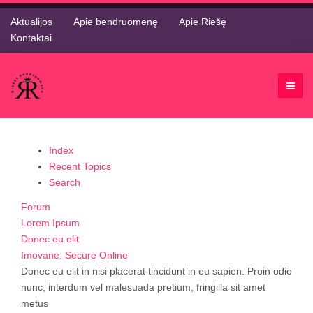
Aktualijos
Apie bendruomenę
Apie Riešę
Kontaktai
Index
Recent Topics
Search
Forum
Lorem Ipsum
Donec eu elit
Imovane: Secure Online
Donec eu elit in nisi placerat tincidunt in eu sapien. Proin odio
nunc, interdum vel malesuada pretium, fringilla sit amet
metus