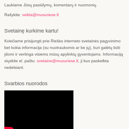
Laukiame Jūsų pasiūlymų, komentarų ir nuomonių.
Rašykite:
veikla@musuriese.lt
Svetainę kurkime kartu!
Kviečiame prisijungti prie Riešės interneto svetainės pagyvinimo
bet kokia informacija (su nuotraukomis ar be jų), kuri galėtų būti
įdomi ir vertinga visiems mūsų apylinkių gyventojams. Informaciją
siųskite el. paštu:
svetaine@musuriese.lt
, ji bus paskelbta
nedelsiant.
Svarbios nuorodos