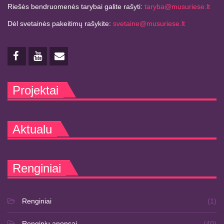
Riešės bendruomenės tarybai galite rašyti:
taryba@musuriese.lt
Dėl svetainės pakeitimų rašykite:
svetaine@musuriese.lt
Projektai
Aktualu
Renginiai
Renginiai
(1)
Renginių anonsai
(40)