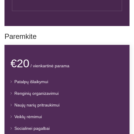
Paremkite
€20
/ vienkartinė parama
Patalpų išlaikymui
Renginių organizavimui
Naujų narių pritraukimui
Veiklų rėmimui
Socialinei pagalbai