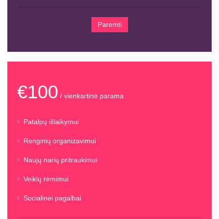
Paremti
€100
/ vienkartinė parama
Patalpų išlaikymui
Renginių organizavimui
Naujų narių pritraukimui
Veiklų rėmimui
Socialinei pagalbai