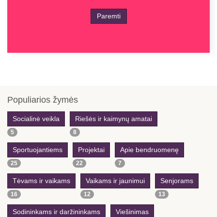
Paremti
Previous
Previous
Next
Next
Year
Month
Year
Month
Populiarios žymės
Socialinė veikla
Riešės ir kaimynų amatai
5
8
Sportuojantiems
Projektai
Apie bendruomenę
25
22
7
Tėvams ir vaikams
Vaikams ir jaunimui
Senjorams
16
12
13
Sodininkams ir daržininkams
Viešinimas