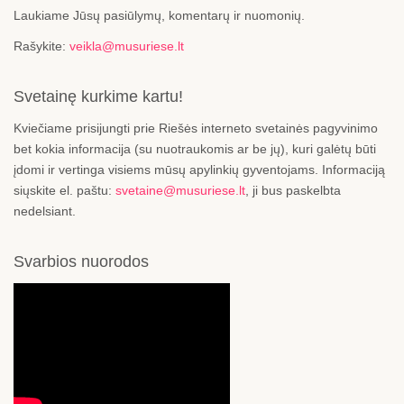
Laukiame Jūsų pasiūlymų, komentarų ir nuomonių.
Rašykite:
veikla@musuriese.lt
Svetainę kurkime kartu!
Kviečiame prisijungti prie Riešės interneto svetainės pagyvinimo
bet kokia informacija (su nuotraukomis ar be jų), kuri galėtų būti
įdomi ir vertinga visiems mūsų apylinkių gyventojams. Informaciją
siųskite el. paštu:
svetaine@musuriese.lt
, ji bus paskelbta
nedelsiant.
Svarbios nuorodos