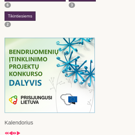
6
3
Tikintiesiems
2
Kalendorius