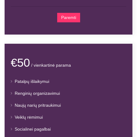
Paremti
€50
/ vienkartinė parama
Patalpų išlaikymui
Renginių organizavimui
Naujų narių pritraukimui
Veiklų rėmimui
Socialinei pagalbai