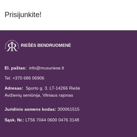
Prisijunkite!
RIEŠĖS BENDRUOMENĖ
El. paštas:
info@musuriese.lt
Tel. +370 686 06906
Adresas:
Sporto g. 3, LT-14266
Riešė
Avižienių seniūnija,
Vilniaus rajonas
Juridinio asmens kodas:
300061515
Sąsk. Nr.:
LT56 7044 0600 0476 3148