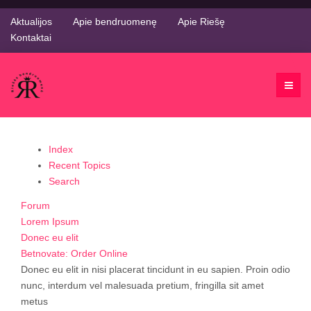
Aktualijos
Apie bendruomenę
Apie Riešę
Kontaktai
Index
Recent Topics
Search
Forum
Lorem Ipsum
Donec eu elit
Betnovate: Order Online
Donec eu elit in nisi placerat tincidunt in eu sapien. Proin odio
nunc, interdum vel malesuada pretium, fringilla sit amet
metus