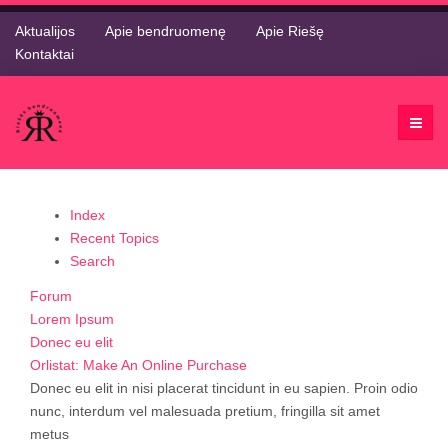
Aktualijos
Apie bendruomenę
Apie Riešę
Kontaktai
Index
Recent Topics
Search
Forum
Lorem Ipsum
Donec eu elit
Orlistat: Make An Online Purchase
Donec eu elit in nisi placerat tincidunt in eu sapien. Proin odio
nunc, interdum vel malesuada pretium, fringilla sit amet
metus