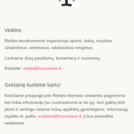
Veiklos
Riešės bendruomenė organizuoja sporto, šokių, muzikos
užsiėmimus, seminarus, edukacinius renginius.
Laukiame Jūsų pasiūlymų, komentarų ir nuomonių.
Rašykite:
veikla@musuriese.lt
Svetainę kurkime kartu!
Kviečiame prisijungti prie Riešės interneto svetainės pagyvinimo
bet kokia informacija (su nuotraukomis ar be jų), kuri galėtų būti
įdomi ir vertinga visiems mūsų apylinkių gyventojams. Informaciją
siųskite el. paštu:
svetaine@musuriese.lt
, ji bus paskelbta
nedelsiant.