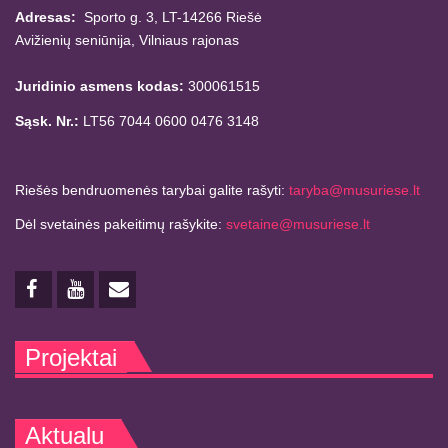
Adresas:
Sporto g. 3, LT-14266
Riešė
Avižienių seniūnija,
Vilniaus rajonas
Juridinio asmens kodas:
300061515
Sąsk. Nr.:
LT56 7044 0600 0476 3148
Riešės bendruomenės tarybai galite rašyti:
taryba@musuriese.lt
Dėl svetainės pakeitimų rašykite:
svetaine@musuriese.lt
Projektai
Aktualu