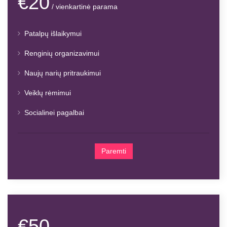
€20
/ vienkartinė parama
Patalpų išlaikymui
Renginių organizavimui
Naujų narių pritraukimui
Veiklų rėmimui
Socialinei pagalbai
Paremti
€50