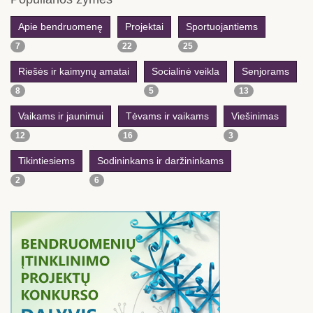
Apie bendruomenę
Projektai
Sportuojantiems
7
22
25
Riešės ir kaimynų amatai
Socialinė veikla
Senjorams
8
5
13
Vaikams ir jaunimui
Tėvams ir vaikams
Viešinimas
12
16
3
Tikintiesiems
Sodininkams ir daržininkams
2
6