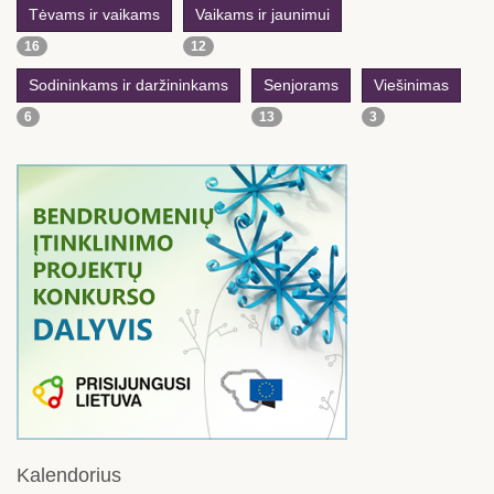
Tėvams ir vaikams
Vaikams ir jaunimui
16
12
Sodininkams ir daržininkams
Senjorams
Viešinimas
6
13
3
Kalendorius