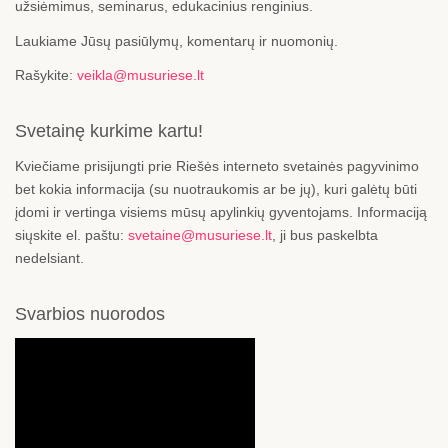
užsiėmimus, seminarus, edukacinius renginius.
Laukiame Jūsų pasiūlymų, komentarų ir nuomonių.
Rašykite:
veikla@musuriese.lt
Svetainę kurkime kartu!
Kviečiame prisijungti prie Riešės interneto svetainės pagyvinimo
bet kokia informacija (su nuotraukomis ar be jų), kuri galėtų būti
įdomi ir vertinga visiems mūsų apylinkių gyventojams. Informaciją
siųskite el. paštu:
svetaine@musuriese.lt
, ji bus paskelbta
nedelsiant.
Svarbios nuorodos