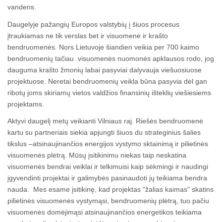
vandens.
Daugelyje pažangių Europos valstybių į šiuos procesus
įtraukiamas ne tik verslas bet ir visuomenė ir krašto
bendruomenės. Nors Lietuvoje šiandien veikia per 700 kaimo
bendruomenių tačiau visuomenės nuomonės apklausos rodo, jog
dauguma krašto žmonių labai pasyviai dalyvauja viešuosiuose
projektuose. Neretai bendruomenių veikla būna pasyvia dėl gan
ribotų joms skiriamų vietos valdžios finansinių išteklių viešiesiems
projektams.
Aktyvi daugelį metų veikianti Vilniaus raj. Riešės bendruomenė
kartu su partneriais siekia apjungti šiuos du strateginius šalies
tikslus –atsinaujinančios energijos vystymo sktainimą ir pilietinės
visuomenės plėtrą. Mūsų įsitikinimu niekas taip neskatina
visuomenės bendrai veiklai ir telkimuisi kaip sėkmingi ir naudingi
įgyvendinti projektai ir galimybės pasinaudoti jų teikiama bendra
nauda. Mes esame įsitikinę, kad projektas "žalias kaimas" skatins
pilietinės visuomenės vystymąsi, bendruomenių plėtrą, tuo pačiu
visuomenės domėjimąsi atsinaujinančios energetikos teikiama