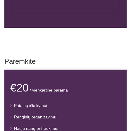
Paremkite
€20
/ vienkartinė parama
Patalpų išlaikymui
Renginių organizavimui
Naujų narių pritraukimui