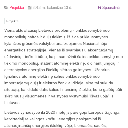
Projektai
2013 m. balandžio 13 d.
Spausdinti
Projektai
Viena aktualiausių Lietuvos problemų - priklausomybė nuo
monopolinių naftos ir dujų tiekimų. Iš šios priklausomybės
kylančios grėsmės valstybei analizuojamos Nacionalinėje
energetikos strategijoje. Vienas iš svarbiausių akcentuojamų
uždavinių - ieškoti būdų, kaip sumažinti šalies priklausomybę nuo
tiekimo monopolijų, statant atominę elektrinę, didinant jungčių ir
alternatyvios energijos išteklių plėtros galimybes. Uždarius
Ignalinos atominę elektrinę šalies priklausomybė nuo
importuojamų dujų ir elektros ženkliai didėja. Visa tai sukuria
situaciją, kai didelė dalis šalies finansinių išteklių, kurie galėtų būti
skirti mūsų visuomenės ir valstybės vystymuisi "išvažiuoja" iš
Lietuvos.
Lietuvos vyriausybė iki 2020 metų įsipareigojo Europos Sąjungai
ketvirtadalį reikalingos kraštui energijos pasigaminti iš
atsinaujinančių energijos išteklių, vėjo, biomasės, saulės,