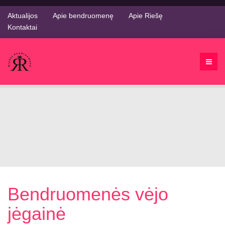
Aktualijos
Apie bendruomenę
Apie Riešę
Kontaktai
Bendruomenės vėjo
jėgainė