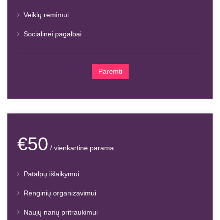
Veiklų rėmimui
Socialinei pagalbai
Paremti
€50
/ vienkartinė parama
Patalpų išlaikymui
Renginių organizavimui
Naujų narių pritraukimui