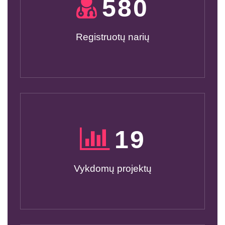
600
Registruotų narių
20
Vykdomų projektų