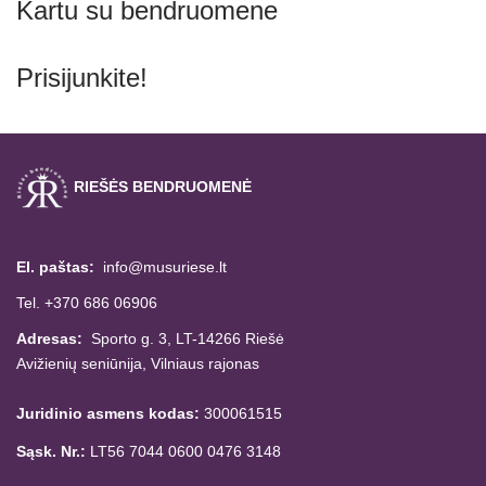
Kartu su bendruomene
Prisijunkite!
RIEŠĖS BENDRUOMENĖ
El. paštas:
info@musuriese.lt
Tel. +370 686 06906
Adresas:
Sporto g. 3, LT-14266
Riešė
Avižienių seniūnija,
Vilniaus rajonas
Juridinio asmens kodas:
300061515
Sąsk. Nr.:
LT56 7044 0600 0476 3148