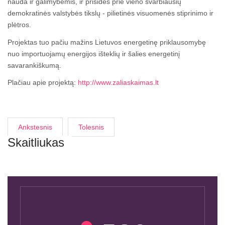
nauda ir galimybėmis, ir prisidės prie vieno svarbiausių
demokratinės valstybės tikslų - pilietinės visuomenės stiprinimo ir
plėtros.
Projektas tuo pačiu mažins Lietuvos energetinę priklausomybę
nuo importuojamų energijos išteklių ir šalies energetinį
savarankiškumą.
Plačiau apie projektą:
http://www.zaliaskaimas.lt
Ankstesnis
Tolesnis
Skaitliukas