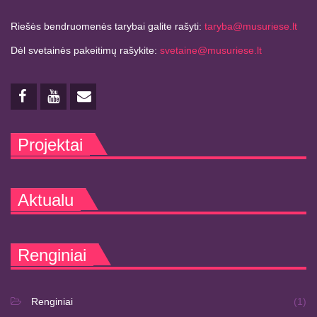
Riešės bendruomenės tarybai galite rašyti:
taryba@musuriese.lt
Dėl svetainės pakeitimų rašykite:
svetaine@musuriese.lt
Projektai
Aktualu
Renginiai
Renginiai
(1)