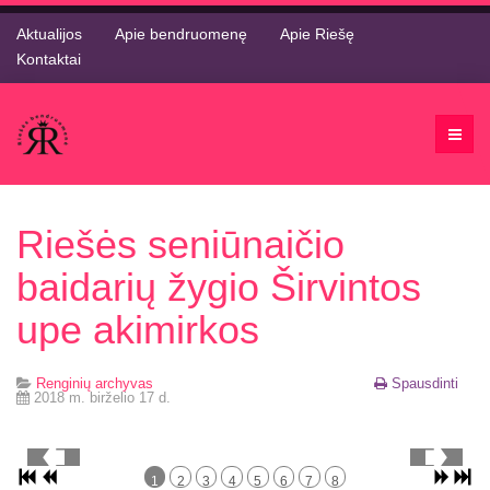
Aktualijos
Apie bendruomenę
Apie Riešę
Kontaktai
Riešės seniūnaičio
baidarių žygio Širvintos
upe akimirkos
Renginių archyvas
Spausdinti
2018 m. birželio 17 d.
1
2
3
4
5
6
7
8