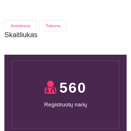
Ankstesnis
Tolesnis
Skaitliukas
600
Registruotų narių