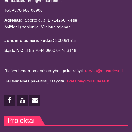
El. paštas:
info@musuriese.lt
Tel. +370 686 06906
Adresas:
Sporto g. 3, LT-14266
Riešė
Avižienių seniūnija,
Vilniaus rajonas
Juridinio asmens kodas:
300061515
Sąsk. Nr.:
LT56 7044 0600 0476 3148
Riešės bendruomenės tarybai galite rašyti:
taryba@musuriese.lt
Dėl svetainės pakeitimų rašykite:
svetaine@musuriese.lt
Projektai