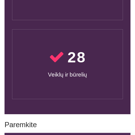
30
Veiklų ir būrelių
Paremkite