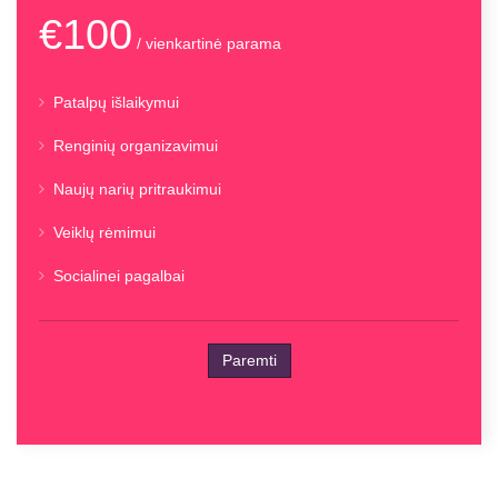
€100
/ vienkartinė parama
Patalpų išlaikymui
Renginių organizavimui
Naujų narių pritraukimui
Veiklų rėmimui
Socialinei pagalbai
Paremti