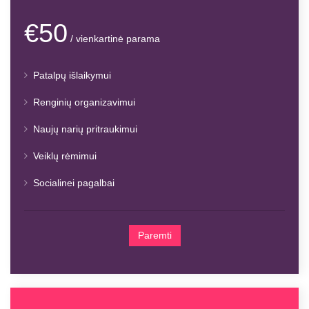
€50
/ vienkartinė parama
Patalpų išlaikymui
Renginių organizavimui
Naujų narių pritraukimui
Veiklų rėmimui
Socialinei pagalbai
Paremti