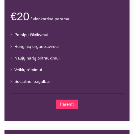
€20
/ vienkartinė parama
Patalpų išlaikymui
Renginių organizavimui
Naujų narių pritraukimui
Veiklų rėmimui
Socialinei pagalbai
Paremti