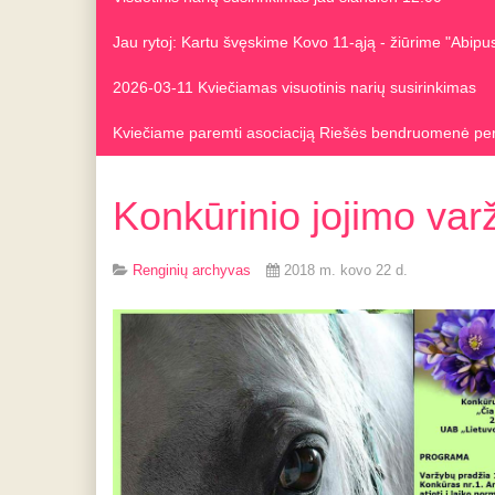
Jau rytoj: Kartu švęskime Kovo 11-ąją - žiūrime "Abip
2026-03-11 Kviečiamas visuotinis narių susirinkimas
Kviečiame paremti asociaciją Riešės bendruomenė pe
Konkūrinio jojimo var
Renginių archyvas
2018 m. kovo 22 d.