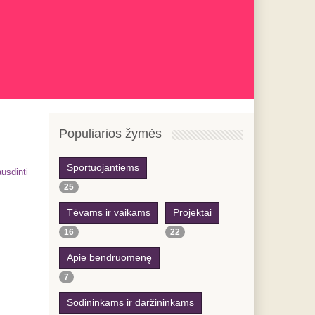
Previous
Previous
Next
Next
Year
Month
Year
Month
Populiarios žymės
Sportuojantiems
usdinti
25
Tėvams ir vaikams
Projektai
16
22
Apie bendruomenę
7
Sodininkams ir daržininkams