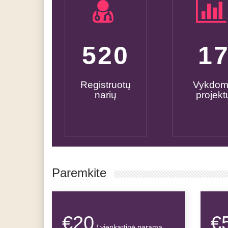
600
2
Registruotų
Vykdo
narių
projekt
Paremkite
€20
€
/ vienkartinė parama