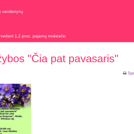
us vandenynų
rvedant 1,2 proc. pajamų mokesčio
žybos "Čia pat pavasaris"
Spa