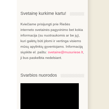
Svetainę kurkime kartu!
Kviečiame prisijungti prie Riešės
interneto svetainės pagyvinimo bet kokia
informacija (su nuotraukomis ar be jų),
kuri galėtų būti įdomi ir vertinga visiems
mūsų apylinkių gyventojams. Informaciją
siųskite el. paštu:
svetaine@musuriese.lt
,
ji bus paskelbta nedelsiant.
Svarbios nuorodos