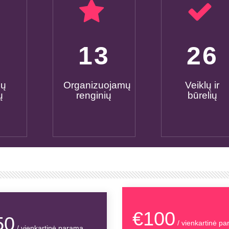
0
15
30
mų
Organizuojamų
Veiklų ir
ų
renginių
būrelių
€100
50
/ vienkartinė p
/ vienkartinė parama