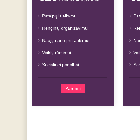
Patalpų išlaikymui
Pat
Renginių organizavimui
Ren
Naujų narių pritraukimui
Nau
Veiklų rėmimui
Vei
Socialinei pagalbai
Soc
Paremti