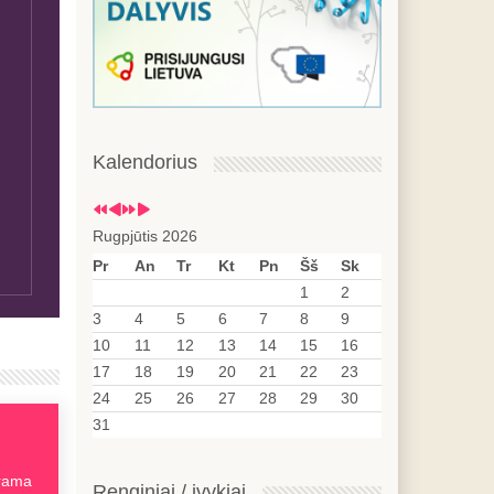
Kalendorius
Rugpjūtis 2026
Pr
An
Tr
Kt
Pn
Šš
Sk
1
2
3
4
5
6
7
8
9
10
11
12
13
14
15
16
17
18
19
20
21
22
23
24
25
26
27
28
29
30
31
arama
Renginiai / įvykiai