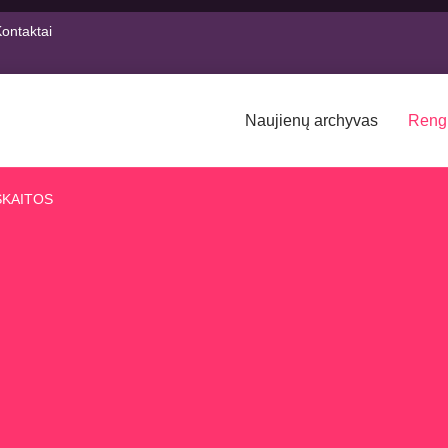
ontaktai
Naujienų archyvas
Reng
SKAITOS