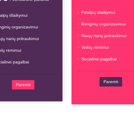
Patalpų išlaikymui
alpų išlaikymui
Renginių organizavimui
ginių organizavimui
Naujų narių pritraukimui
jų narių pritraukimui
Veiklų rėmimui
klų rėmimui
Socialinei pagalbai
ialinei pagalbai
Paremti
Paremti