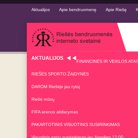
Aktualijos
Apie bendruomenę
Apie Riešę
K
AKTUALIJOS
FINANCINĖS IR VEIKLOS ATA
RIEŠĖS SPORTO ŽAIDYNĖS
DAROM Riešėje jau rytoj
Riešė mūsų
FIFA arenos atidarymas
PAKARTOTINIS VISUOTINIS SUSIRINKIMAS
Visuotinis narių susirinkimas jau šiandien 12:00