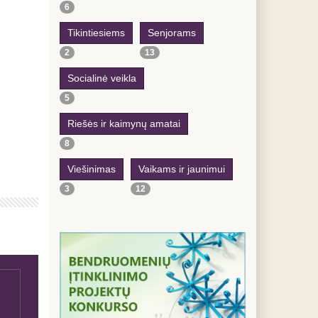
6
Tikintiesiems
Senjorams
2
13
Socialinė veikla
5
Riešės ir kaimynų amatai
8
Viešinimas
Vaikams ir jaunimui
3
12