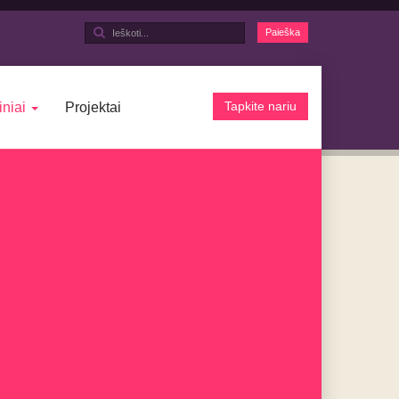
Ieškoti...
Paieška
Tapkite nariu
iniai
Projektai