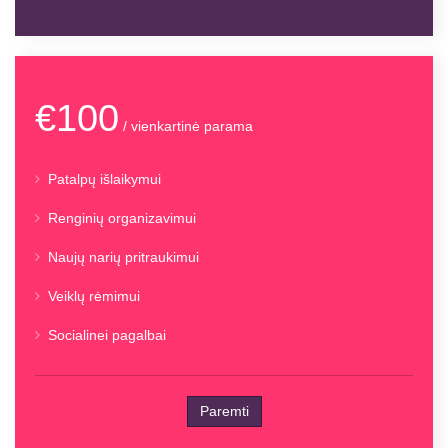
€100
/ vienkartinė parama
Patalpų išlaikymui
Renginių organizavimui
Naujų narių pritraukimui
Veiklų rėmimui
Socialinei pagalbai
Paremti