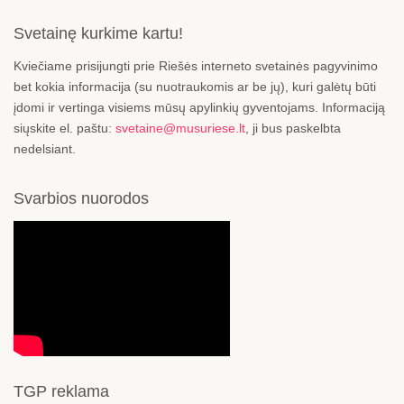
Svetainę kurkime kartu!
Kviečiame prisijungti prie Riešės interneto svetainės pagyvinimo
bet kokia informacija (su nuotraukomis ar be jų), kuri galėtų būti
įdomi ir vertinga visiems mūsų apylinkių gyventojams. Informaciją
siųskite el. paštu:
svetaine@musuriese.lt
, ji bus paskelbta
nedelsiant.
Svarbios nuorodos
TGP reklama