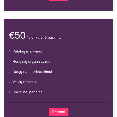
€50
/ vienkartinė parama
Patalpų išlaikymui
Renginių organizavimui
Naujų narių pritraukimui
Veiklų rėmimui
Socialinei pagalbai
Paremti