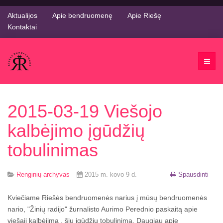
Aktualijos
Apie bendruomenę
Apie Riešę
Kontaktai
2015-03-19 Viešojo
kalbėjimo įgūdžių
tobulinimas
Renginių archyvas
2015 m. kovo 9 d.
Spausdinti
Kviečiame Riešės bendruomenės narius į mūsų bendruomenės
nario, "Žinių radijo" žurnalisto Aurimo Perednio paskaitą apie
viešąjį kalbėjimą , šių įgūdžių tobulinimą. Daugiau apie