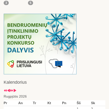
3
5
Kalendorius
Rugpjūtis 2026
Pr
An
Tr
Kt
Pn
Šš
Sk
1
2