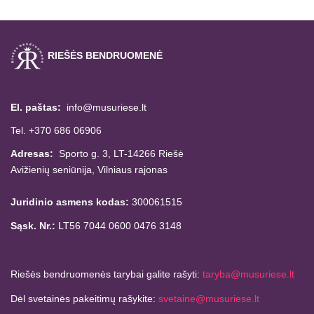
RIEŠĖS BENDRUOMENĖ
El. paštas:
info@musuriese.lt
Tel. +370 686 06906
Adresas:
Sporto g. 3, LT-14266
Riešė
Avižienių seniūnija,
Vilniaus rajonas
Juridinio asmens kodas:
300061515
Sąsk. Nr.:
LT56 7044 0600 0476 3148
Riešės bendruomenės tarybai galite rašyti:
taryba@musuriese.lt
Dėl svetainės pakeitimų rašykite:
svetaine@musuriese.lt