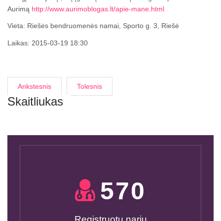
Aurimą
http://www.aurimoblogas.lt/apie-mane.html
Vieta: Riešės bendruomenės namai, Sporto g. 3, Riešė
Laikas: 2015-03-19 18:30
Ankstesnis
Tolesnis
Skaitliukas
600
Registruotų narių