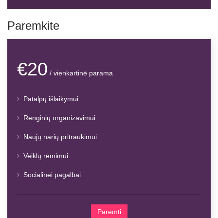
Paremkite
€20
/ vienkartinė parama
Patalpų išlaikymui
Renginių organizavimui
Naujų narių pritraukimui
Veiklų rėmimui
Socialinei pagalbai
Paremti