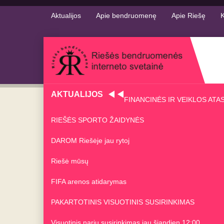
Aktualijos
Apie bendruomenę
Apie Riešę
K
AKTUALIJOS
FINANCINĖS IR VEIKLOS ATA
RIEŠĖS SPORTO ŽAIDYNĖS
DAROM Riešėje jau rytoj
Riešė mūsų
FIFA arenos atidarymas
PAKARTOTINIS VISUOTINIS SUSIRINKIMAS
Visuotinis narių susirinkimas jau šiandien 12:00