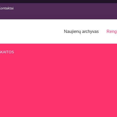
ontaktai
Naujienų archyvas
Reng
SKAITOS