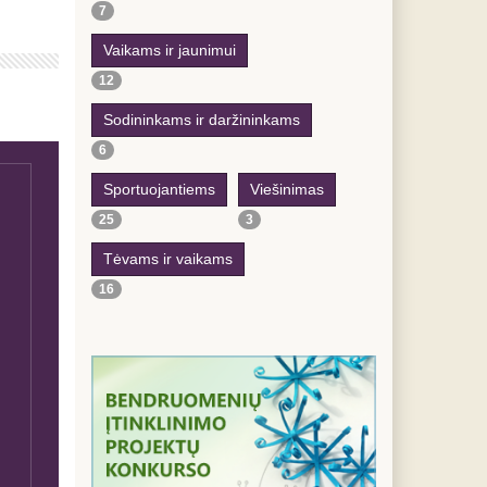
7
Vaikams ir jaunimui
12
Sodininkams ir daržininkams
6
Sportuojantiems
Viešinimas
25
3
Tėvams ir vaikams
16