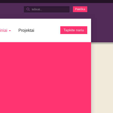
Ieškoti...
Paieška
Tapkite nariu
iniai
Projektai