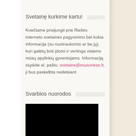
Svetainę kurkime kartu!
Kviečiame prisijungti prie Riešės
interneto svetainės pagyvinimo bet kokia
informacija (su nuotraukomis ar be jų),
kuri galėtų būti įdomi ir vertinga visiems
mūsų apylinkių gyventojams. Informaciją
siųskite el. paštu:
svetaine@musuriese.lt
,
ji bus paskelbta nedelsiant.
Svarbios nuorodos