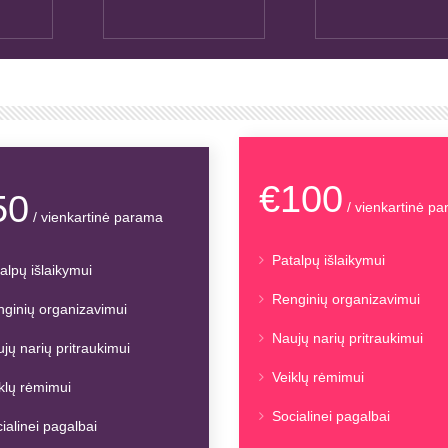
€100
50
/ vienkartinė p
/ vienkartinė parama
Patalpų išlaikymui
alpų išlaikymui
Renginių organizavimui
ginių organizavimui
Naujų narių pritraukimui
jų narių pritraukimui
Veiklų rėmimui
klų rėmimui
Socialinei pagalbai
ialinei pagalbai