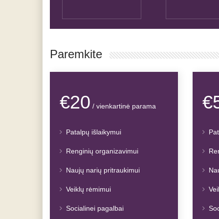
Paremkite
€20
€
/ vienkartinė parama
Patalpų išlaikymui
Pat
Renginių organizavimui
Ren
Naujų narių pritraukimui
Nau
Veiklų rėmimui
Vei
Socialinei pagalbai
Soc