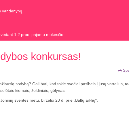
us vandenynų
rvedant 1,2 proc. pajamų mokesčio
odybos konkursas!
Spa
iausią sodybą? Gali būti, kad tokie svečiai pasibels į jūsų vartelius, ta
oselėtais kiemais, želdiniais, gėlynais.
ninių šventės metu, birželio 23 d. prie „Baltų arklių“.