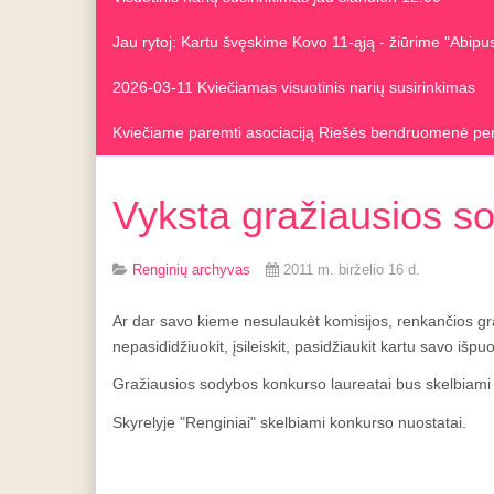
Jau rytoj: Kartu švęskime Kovo 11-ąją - žiūrime "Abip
2026-03-11 Kviečiamas visuotinis narių susirinkimas
Kviečiame paremti asociaciją Riešės bendruomenė pe
Vyksta gražiausios s
Renginių archyvas
2011 m. birželio 16 d.
Ar dar savo kieme nesulaukėt komisijos, renkančios graž
nepasididžiuokit, įsileiskit, pasidžiaukit kartu savo išpu
Gražiausios sodybos konkurso laureatai bus skelbiami Jo
Skyrelyje "Renginiai" skelbiami konkurso nuostatai.