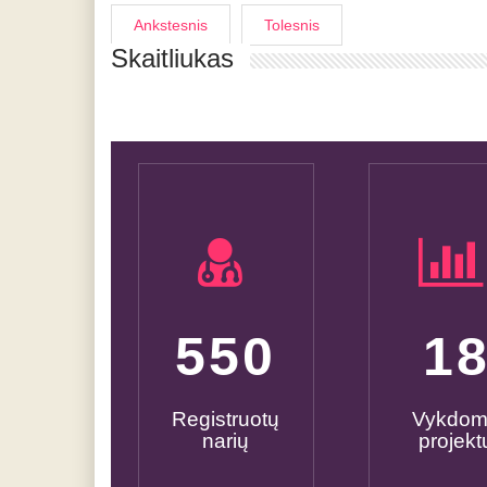
Ankstesnis
Tolesnis
Skaitliukas
600
2
Registruotų
Vykdo
narių
projekt