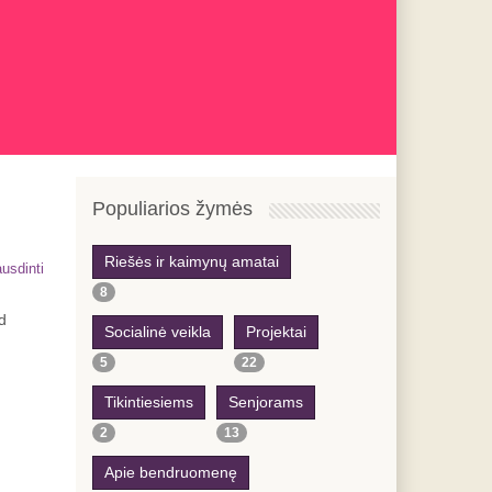
Previous
Previous
Next
Next
Year
Month
Year
Month
Populiarios žymės
Riešės ir kaimynų amatai
usdinti
8
d
Socialinė veikla
Projektai
5
22
Tikintiesiems
Senjorams
2
13
Apie bendruomenę