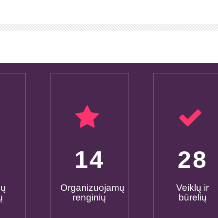
0
15
30
mų
Organizuojamų
Veiklų ir
ų
renginių
būrelių