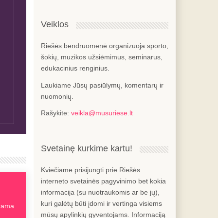
Veiklos
Riešės bendruomenė organizuoja sporto,
šokių, muzikos užsiėmimus, seminarus,
edukacinius renginius.
Laukiame Jūsų pasiūlymų, komentarų ir
nuomonių.
Rašykite:
veikla@musuriese.lt
Svetainę kurkime kartu!
Kviečiame prisijungti prie Riešės
interneto svetainės pagyvinimo bet kokia
informacija (su nuotraukomis ar be jų),
kuri galėtų būti įdomi ir vertinga visiems
arama
mūsų apylinkių gyventojams. Informaciją