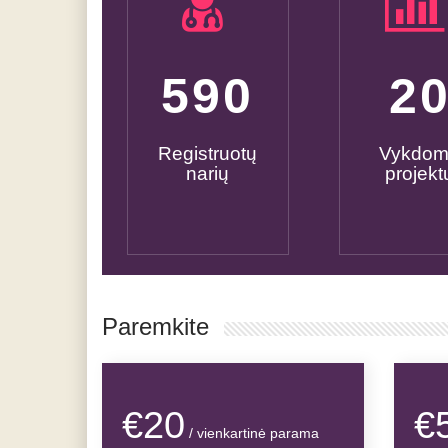
600
2
Registruotų
Vykdo
narių
projekt
Paremkite
€20
€
/ vienkartinė parama