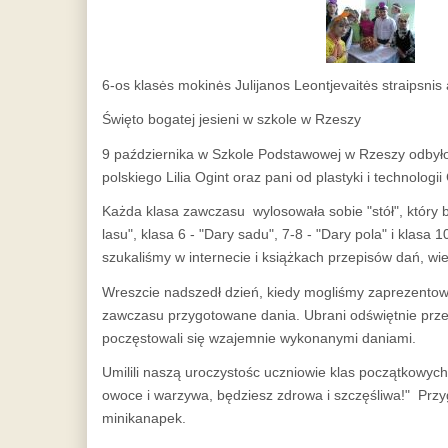
6-os klasės mokinės Julijanos Leontjevaitės straipsni
Święto bogatej jesieni w szkole w Rzeszy
9 października w Szkole Podstawowej w Rzeszy odbyło si
polskiego Lilia Ogint oraz pani od plastyki i technolo
Każda klasa zawczasu wylosowała sobie "stół", który
lasu", klasa 6 - "Dary sadu", 7-8 - "Dary pola" i klasa 
szukaliśmy w internecie i książkach przepisów dań, wie
Wreszcie nadszedł dzień, kiedy mogliśmy zaprezentowa
zawczasu przygotowane dania. Ubrani odświętnie przed
poczęstowali się wzajemnie wykonanymi daniami.
Umilili naszą uroczystośc uczniowie klas początkowych
owoce i warzywa, będziesz zdrowa i szczęśliwa!" Prz
minikanapek.