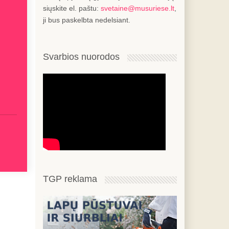
siųskite el. paštu:
svetaine@musuriese.lt
,
ji bus paskelbta nedelsiant.
Svarbios nuorodos
TGP reklama