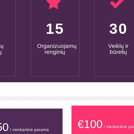
0
15
30
mų
Organizuojamų
Veiklų ir
ų
renginių
būrelių
€100
50
/ vienkartinė p
/ vienkartinė parama