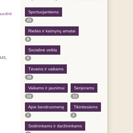
Sportuojantiems
usdinti
25
Riešės ir kaimynų amatai
8
Socialinė veikla
445,
5
Tėvams ir vaikams
16
Vaikams ir jaunimui
Senjorams
12
13
Apie bendruomenę
Tikintiesiems
7
2
Sodininkams ir daržininkams