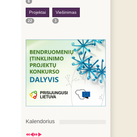
6
Projektai
Viešinimas
22
3
Kalendorius