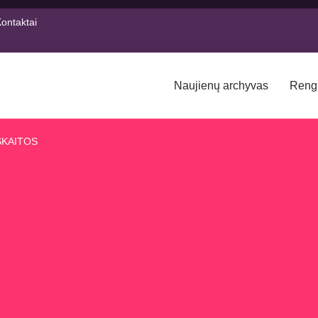
ontaktai
Naujienų archyvas
Reng
SKAITOS