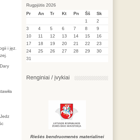
Rugpjūtis 2026
Pr
An
Tr
Kt
Pn
Šš
Sk
1
2
3
4
5
6
7
8
9
10
11
12
13
14
15
16
17
18
19
20
21
22
23
ii i jęz.
24
25
26
27
28
29
30
zej.
31
"Dary
Renginiai / įvykiai
tawiła
"Jedz
śc
Riešės bendruomenės materialinei