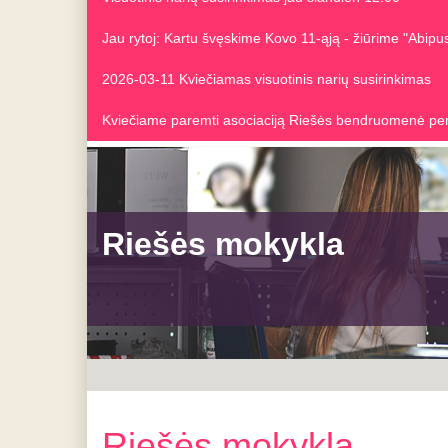
Jau rytoj: Kartu švęskime Kovo 11-ąją - žiūrime "Abip
2026-03-11 Kviečiamas visuotinis narių susirinkimas
Kviečiame paremti asociaciją Riešės bendruomenė pe
Riešės mokykla
Riešės mokykla