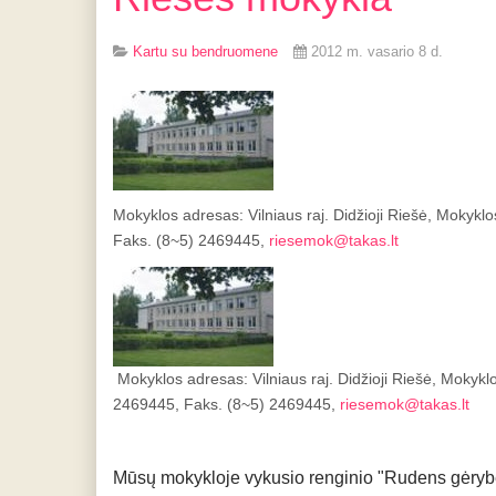
Kartu su bendruomene
2012 m. vasario 8 d.
Mokyklos adresas: Vilniaus raj. Didžioji Riešė, Mokyklo
Faks. (8~5) 2469445,
riesemok@takas.lt
Mokyklos adresas: Vilniaus raj. Didžioji Riešė, Mokykl
2469445, Faks. (8~5) 2469445,
riesemok@takas.lt
Mūsų mokykloje vykusio renginio "Rudens gėryb