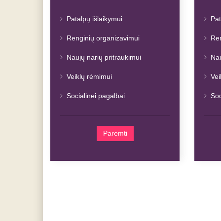
Patalpų išlaikymui
Pat
Renginių organizavimui
Ren
Naujų narių pritraukimui
Nau
Veiklų rėmimui
Vei
Socialinei pagalbai
Soc
Paremti