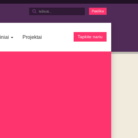
Ieškoti...
Paieška
Tapkite nariu
iniai
Projektai