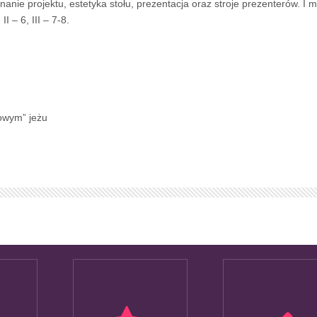
anie projektu, estetyka stołu, prezentacja oraz stroje prezenterów. I m
 – 6, III – 7-8.
owym” jeżu