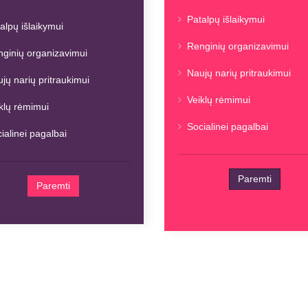
Patalpų išlaikymui
alpų išlaikymui
Renginių organizavimui
ginių organizavimui
Naujų narių pritraukimui
jų narių pritraukimui
Veiklų rėmimui
klų rėmimui
Socialinei pagalbai
ialinei pagalbai
Paremti
Paremti