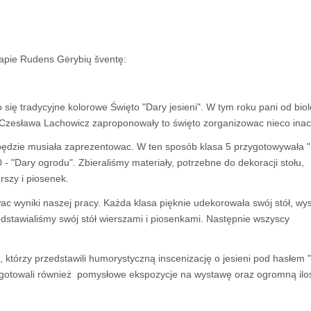
s apie Rudens Gėrybių šventę:
ę tradycyjne kolorowe Święto "Dary jesieni". W tym roku pani od biolog
gii Czesława Lachowicz zaproponowały to święto zorganizowac nieco inac
 będzie musiała zaprezentowac. W ten sposób klasa 5 przygotowywała 
10 - "Dary ogrodu". Zbieraliśmy materiały, potrzebne do dekoracji stołu,
rszy i piosenek.
c wyniki naszej pracy. Każda klasa pięknie udekorowała swój stół, wys
stawialiśmy swój stół wierszami i piosenkami. Następnie wszyscy
, którzy przedstawili humorystyczną inscenizację o jesieni pod hasłem 
ygotowali również pomysłowe ekspozycje na wystawę oraz ogromną ilo