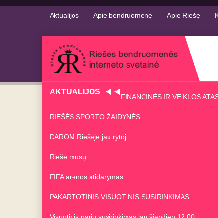
Aktualijos
Apie bendruomenę
Apie Riešę
K
AKTUALIJOS
FINANCINĖS IR VEIKLOS ATA
RIEŠĖS SPORTO ŽAIDYNĖS
DAROM Riešėje jau rytoj
Riešė mūsų
FIFA arenos atidarymas
PAKARTOTINIS VISUOTINIS SUSIRINKIMAS
Visuotinis narių susirinkimas jau šiandien 12:00