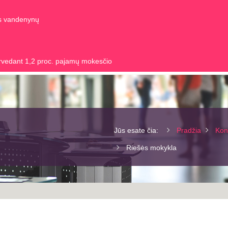
us vandenynų
rvedant 1,2 proc. pajamų mokesčio
Jūs esate čia:
Pradžia
Kon
Riešės mokykla