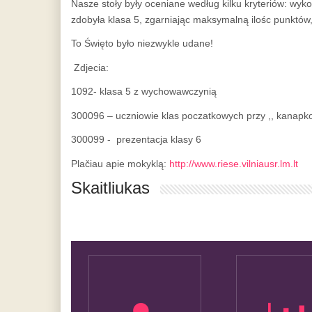
Nasze stoły były oceniane według kilku kryteriów: wykon
zdobyła klasa 5, zgarniając maksymalną ilośc punktów, II
To Święto było niezwykle udane!
Zdjecia:
1092- klasa 5 z wychowawczynią
300096 – uczniowie klas poczatkowych przy ,, kanapk
300099 - prezentacja klasy 6
Plačiau apie mokyklą:
http://www.riese.vilniausr.lm.lt
Skaitliukas