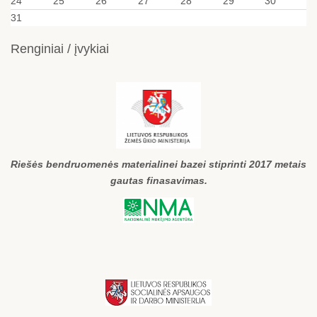
24
25
26
27
28
29
30
31
Renginiai / įvykiai
Riešės bendruomenės materialinei bazei stiprinti 2017 metais
gautas finasavimas.