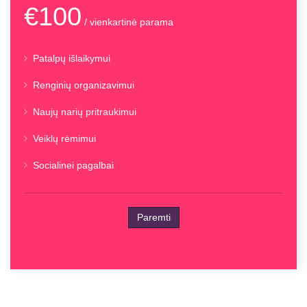
€100
/ vienkartinė parama
Patalpų išlaikymui
Renginių organizavimui
Naujų narių pritraukimui
Veiklų rėmimui
Socialinei pagalbai
Paremti