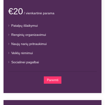
€20
/ vienkartinė parama
Patalpų išlaikymui
Renginių organizavimui
Naujų narių pritraukimui
Veiklų rėmimui
Socialinei pagalbai
Paremti