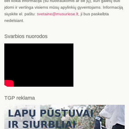
bet kokia informacija (su nuotraukomis ar be jų), kuri galėtų būti
įdomi ir vertinga visiems mūsų apylinkių gyventojams. Informaciją
siųskite el. paštu:
svetaine@musuriese.lt
, ji bus paskelbta
nedelsiant.
Svarbios nuorodos
TGP reklama