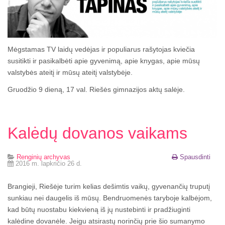
Mėgstamas TV laidų vedėjas ir populiarus rašytojas kviečia
susitikti ir pasikalbėti apie gyvenimą, apie knygas, apie mūsų
valstybės ateitį ir mūsų ateitį valstybėje.
Gruodžio 9 dieną, 17 val. Riešės gimnazijos aktų salėje.
Kalėdų dovanos vaikams
Renginių archyvas
Spausdinti
2016 m. lapkričio 26 d.
Brangieji, Riešėje turim kelias dešimtis vaikų, gyvenančių truputį
sunkiau nei daugelis iš mūsų. Bendruomenės taryboje kalbėjom,
kad būtų nuostabu kiekvieną iš jų nustebinti ir pradžiuginti
kalėdine dovanėle. Jeigu atsirastų norinčių prie šio sumanymo