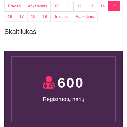
Pradėti
Ankstesnis
10
11
12
13
14
15
16
17
18
19
Tolesnis
Paskutinis
Skaitliukas
600
Registruotų narių