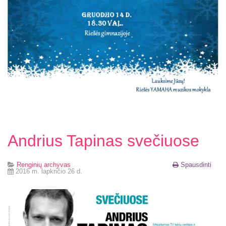
Andrius Tapinas svečiuose
Renginių archyvas
Spausdinti
2016 m. lapkričio 26 d.