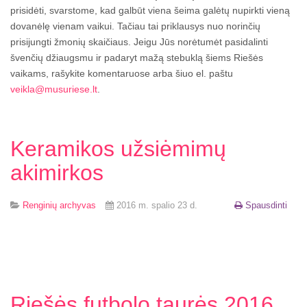
prisidėti, svarstome, kad galbūt viena šeima galėtų nupirkti vieną
dovanėlę vienam vaikui. Tačiau tai priklausys nuo norinčių
prisijungti žmonių skaičiaus. Jeigu Jūs norėtumėt pasidalinti
švenčių džiaugsmu ir padaryt mažą stebuklą šiems Riešės
vaikams, rašykite komentaruose arba šiuo el. paštu
veikla@musuriese.lt
.
Keramikos užsiėmimų
akimirkos
Renginių archyvas
2016 m. spalio 23 d.
Spausdinti
Riešės futbolo taurės 2016