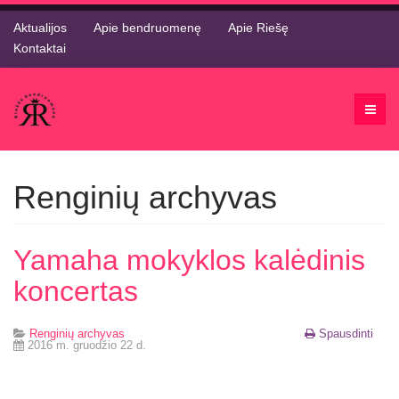
Aktualijos
Apie bendruomenę
Apie Riešę
Kontaktai
Renginių archyvas
Yamaha mokyklos kalėdinis
koncertas
Renginių archyvas
Spausdinti
2016 m. gruodžio 22 d.