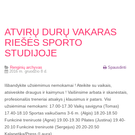
ATVIRŲ DURŲ VAKARAS
RIEŠĖS SPORTO
STUDIJOJE
Renginių archyvas
Spausdinti
2016 m. gruodžio 8 d.
Išbandykite užsiėmimus nemokamai ! Ateikite su vaikais,
atsiveskite draugus ir kaimynus ! Vaišinsime arbata ir skanėstais,
profesionalūs treneriai atsakys į klausimus ir patars. Visi
užsiėmimai nemokami: 17.00-17.30 Vaikų savigyna (Tomas)
17.40-18.10 Sportas vaikučiams 3-6 m. (Algis) 18.20-18.50
Funkcinė treniruotė (Agnė) 19.00-19.30 Pilates (Justina) 19.40-
20.10 Funkcinė treniruotė (Sergejus) 20.20-20.50
Kalanetika/Press (Laura)