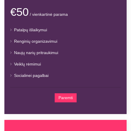
€50
/ vienkartinė parama
Patalpų išlaikymui
Renginių organizavimui
Naujų narių pritraukimui
Veiklų rėmimui
Socialinei pagalbai
Paremti