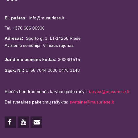
El. paštas:
info@musuriese.lt
Tel. +370 686 06906
Adresas:
Sporto g. 3, LT-14266
Riešė
Avižienių seniūnija,
Vilniaus rajonas
Juridinio asmens kodas:
300061515
Sąsk. Nr.:
LT56 7044 0600 0476 3148
Riešės bendruomenės tarybai galite rašyti:
taryba@musuriese.lt
Dėl svetainės pakeitimų rašykite:
svetaine@musuriese.lt