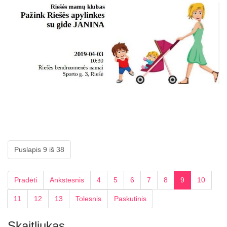
Puslapis 9 iš 38
Pradėti
Ankstesnis
4
5
6
7
8
9
10
11
12
13
Tolesnis
Paskutinis
Skaitliukas