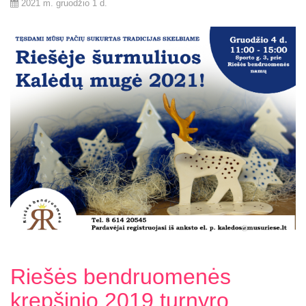
2021 m. gruodžio 1 d.
Riešės bendruomenės
krepšinio 2019 turnyro