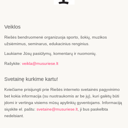
Veiklos
Riešės bendruomenė organizuoja sporto, šokių, muzikos
užsiėmimus, seminarus, edukacinius renginius.
Laukiame Jūsų pasiūlymų, komentarų ir nuomonių.
Rašykite:
veikla@musuriese.lt
Svetainę kurkime kartu!
Kviečiame prisijungti prie Riešės interneto svetainės pagyvinimo
bet kokia informacija (su nuotraukomis ar be jų), kuri galėtų būti
įdomi ir vertinga visiems mūsų apylinkių gyventojams. Informaciją
siųskite el. paštu:
svetaine@musuriese.lt
, ji bus paskelbta
nedelsiant.