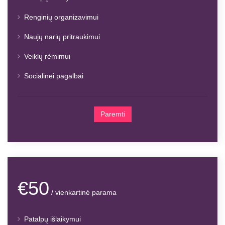
Renginių organizavimui
Naujų narių pritraukimui
Veiklų rėmimui
Socialinei pagalbai
Paremti
€50
/ vienkartinė parama
Patalpų išlaikymui