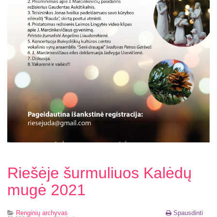
Riešėje šurmuliuos Kalėdų
mugė 2021
Renginių archyvas
Spausdinti