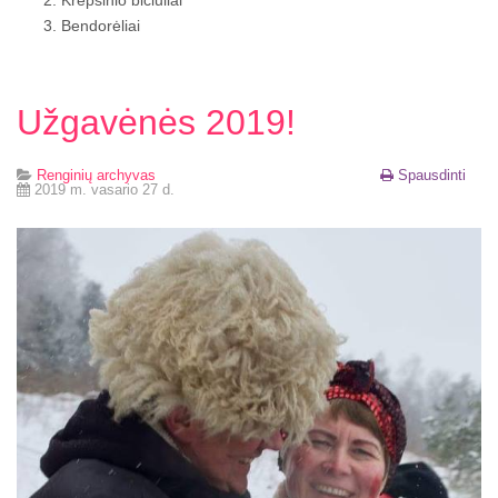
Krepšinio bičiuliai
Bendorėliai
Užgavėnės 2019!
Renginių archyvas
Spausdinti
2019 m. vasario 27 d.