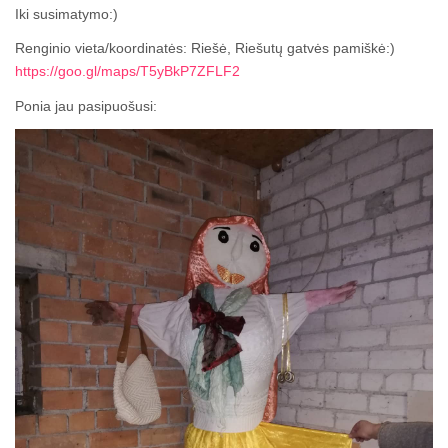
Iki susimatymo:)
Renginio vieta/koordinatės: Riešė, Riešutų gatvės pamiškė:)
https://goo.gl/maps/T5yBkP7ZFLF2
Ponia jau pasipuošusi: