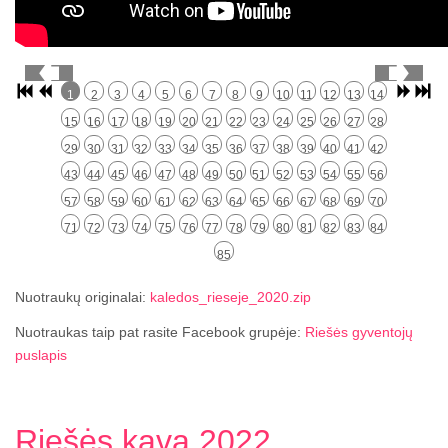
1
2
3
4
5
6
7
8
9
10
11
12
13
14
15
16
17
18
19
20
21
22
23
24
25
26
27
28
29
30
31
32
33
34
35
36
37
38
39
40
41
42
43
44
45
46
47
48
49
50
51
52
53
54
55
56
57
58
59
60
61
62
63
64
65
66
67
68
69
70
71
72
73
74
75
76
77
78
79
80
81
82
83
84
85
Nuotraukų originalai:
kaledos_rieseje_2020.zip
Nuotraukas taip pat rasite Facebook grupėje:
Riešės gyventojų
puslapis
Riešės kava 2022