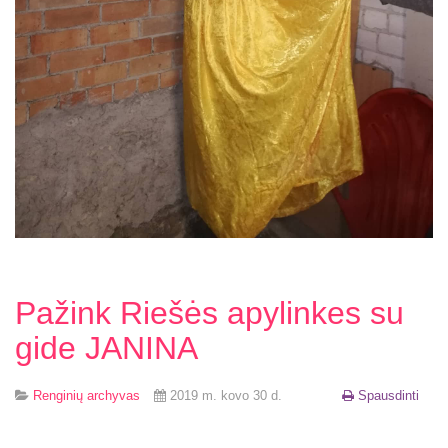
Pažink Riešės apylinkes su
gide JANINA
Renginių archyvas
2019 m. kovo 30 d.
Spausdinti