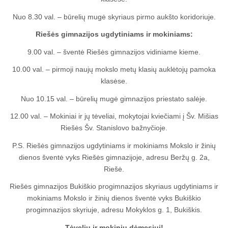
Nuo 8.30 val. – būrelių mugė skyriaus pirmo aukšto koridoriuje.
Riešės gimnazijos ugdytiniams ir mokiniams:
9.00 val. – šventė Riešės gimnazijos vidiniame kieme.
10.00 val. – pirmoji naujų mokslo metų klasių auklėtojų pamoka
klasėse.
Nuo 10.15 val. – būrelių mugė gimnazijos priestato salėje.
12.00 val. – Mokiniai ir jų tėveliai, mokytojai kviečiami į Šv. Mišias
Riešės Šv. Stanislovo bažnyčioje.
P.S. Riešės gimnazijos ugdytiniams ir mokiniams Mokslo ir žinių
dienos šventė vyks Riešės gimnazijoje, adresu Beržų g. 2a,
Riešė.
Riešės gimnazijos Bukiškio progimnazijos skyriaus ugdytiniams ir
mokiniams Mokslo ir žinių dienos šventė vyks Bukiškio
progimnazijos skyriuje, adresu Mokyklos g. 1, Bukiškis.
Tėvelių ir mokinių dėmesiui!