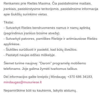
Renkamės prie Riešės Maxima. Čia pasidalinsime maišais,
įrankiais, pasiskirstysime teritorijomis, pasidalinsime informacija
apie šiukšlių surinkimo vietas.
Tikslai:
- Sutvarkyti Riešės bendruomenės namus ir namų aplinką
(pagrindinius įrankius būsime atvežę).
- Sutvarkyti patvores, pamiškes Riešėje ir artimiausiose Riešės
apylinkėse.
- Šiukšles surūšiuoti ir pasiekti, kad būtų išvežtos.
- Pastatyti naujas ėdžias miškelyje.
Šiemet turime naujovę: "Darom" programėlę mobiliems
telefonams. Joje galima žymėti tvarkomus taškus.
Dėl informacijos galite kreiptis į Mindaugą: +370 686 34183,
mindaugas@musuriese.lt
Nepamirškime būti su kaukėmis, laikytis atstumų.