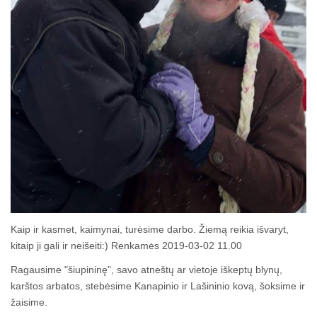
Kaip ir kasmet, kaimynai, turėsime darbo. Žiemą reikia išvaryt,
kitaip ji gali ir neišeiti:) Renkamės 2019-03-02 11.00
Ragausime "šiupininę", savo atneštų ar vietoje iškeptų blynų,
karštos arbatos, stebėsime Kanapinio ir Lašininio kovą, šoksime ir
žaisime.