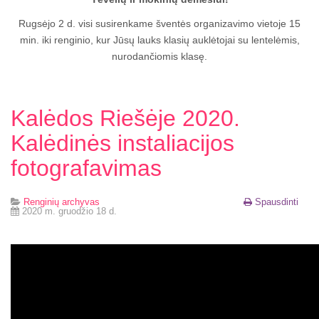
Rugsėjo 2 d. visi susirenkame šventės organizavimo vietoje 15
min. iki renginio, kur Jūsų lauks klasių auklėtojai su lentelėmis,
nurodančiomis klasę.
Kalėdos Riešėje 2020.
Kalėdinės instaliacijos
fotografavimas
Renginių archyvas
Spausdinti
2020 m. gruodžio 18 d.