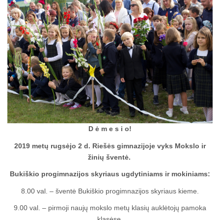
D ė m e s i o!
2019 metų rugsėjo 2 d. Riešės gimnazijoje vyks Mokslo ir
žinių šventė.
Bukiškio progimnazijos skyriaus ugdytiniams ir mokiniams:
8.00 val. – šventė Bukiškio progimnazijos skyriaus kieme.
9.00 val. – pirmoji naujų mokslo metų klasių auklėtojų pamoka
klasėse.