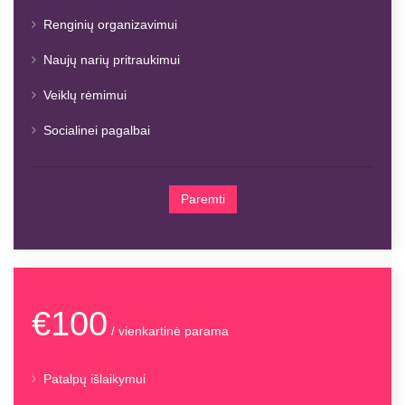
Renginių organizavimui
Naujų narių pritraukimui
Veiklų rėmimui
Socialinei pagalbai
Paremti
€100
/ vienkartinė parama
Patalpų išlaikymui