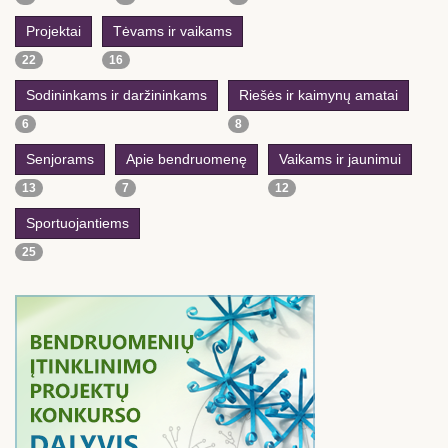
Projektai
Tėvams ir vaikams
22
16
Sodininkams ir daržininkams
Riešės ir kaimynų amatai
6
8
Senjorams
Apie bendruomenę
Vaikams ir jaunimui
13
7
12
Sportuojantiems
25