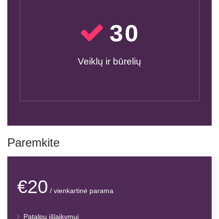
30
Veiklų ir būrelių
Paremkite
€20
/ vienkartinė parama
Patalpų išlaikymui