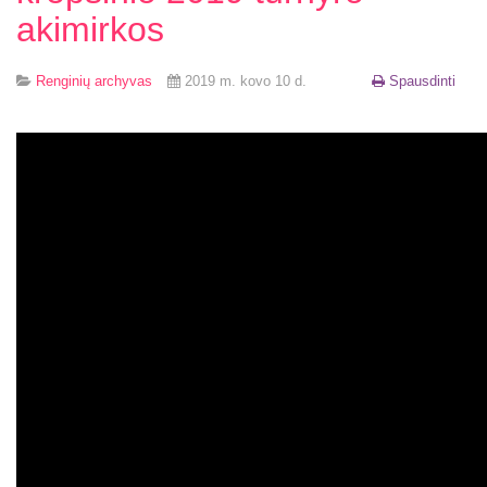
akimirkos
Renginių archyvas
2019 m. kovo 10 d.
Spausdinti