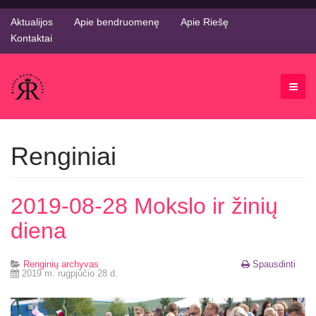
Aktualijos
Apie bendruomenę
Apie Riešę
Kontaktai
Renginiai
2019-08-28 Mokslo ir žinių
diena
Renginių archyvas
Spausdinti
2019 m. rugpjūčio 28 d.