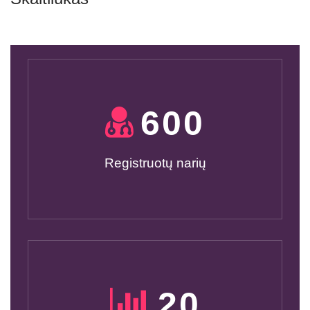
600
Registruotų narių
20